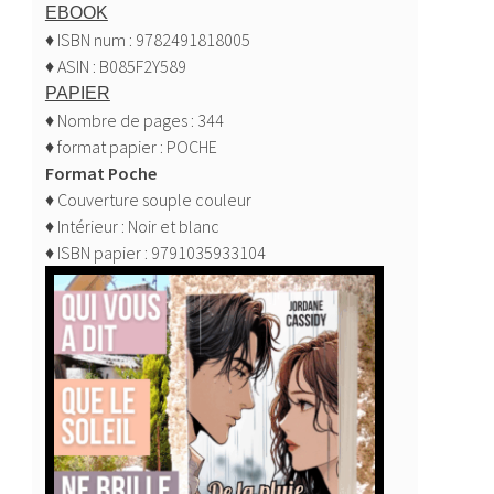
EBOOK
♦ ISBN num : 9782491818005
♦ ASIN : B085F2Y589
PAPIER
♦ Nombre de pages : 344
♦ format papier : POCHE
Format Poche
♦ Couverture souple couleur
♦ Intérieur : Noir et blanc
♦ ISBN papier : 9791035933104