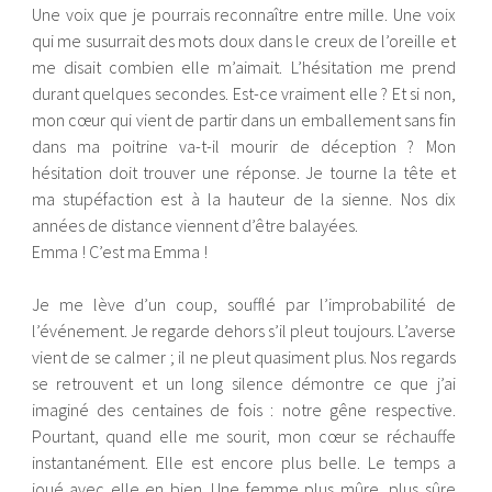
Une voix que je pourrais reconnaître entre mille. Une voix
qui me susurrait des mots doux dans le creux de l’oreille et
me disait combien elle m’aimait. L’hésitation me prend
durant quelques secondes. Est-ce vraiment elle ? Et si non,
mon cœur qui vient de partir dans un emballement sans fin
dans ma poitrine va-t-il mourir de déception ? Mon
hésitation doit trouver une réponse. Je tourne la tête et
ma stupéfaction est à la hauteur de la sienne. Nos dix
années de distance viennent d’être balayées.
Emma ! C’est ma Emma !
Je me lève d’un coup, soufflé par l’improbabilité de
l’événement. Je regarde dehors s’il pleut toujours. L’averse
vient de se calmer ; il ne pleut quasiment plus. Nos regards
se retrouvent et un long silence démontre ce que j’ai
imaginé des centaines de fois : notre gêne respective.
Pourtant, quand elle me sourit, mon cœur se réchauffe
instantanément. Elle est encore plus belle. Le temps a
joué avec elle en bien. Une femme plus mûre, plus sûre