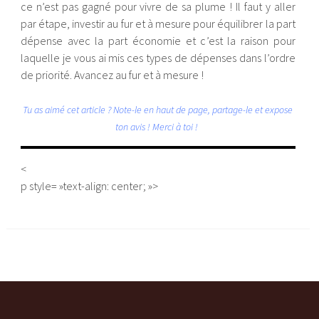
ce n’est pas gagné pour vivre de sa plume ! Il faut y aller
par étape, investir au fur et à mesure pour équilibrer la part
dépense avec la part économie et c’est la raison pour
laquelle je vous ai mis ces types de dépenses dans l’ordre
de priorité. Avancez au fur et à mesure !
Tu as aimé cet article ? Note-le en haut de page, partage-le et expose
ton avis ! Merci à toi !
<
p style= »text-align: center; »>