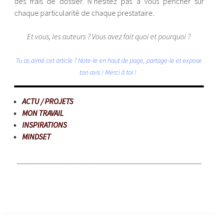
des frais de dossier. N’hésitez pas à vous pencher sur
chaque particularité de chaque prestataire.
Et vous, les auteurs ? Vous avez fait quoi et pourquoi ?
Tu as aimé cet article ? Note-le en haut de page, partage-le et expose
ton avis ! Merci à toi !
ACTU / PROJETS
MON TRAVAIL
INSPIRATIONS
MINDSET
_______________________________________________