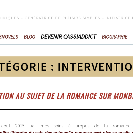
 UNIQUES – GÉNÉRATRICE DE PLAISIRS SIMPLES – INITIATRICE
DEVENIR CASSIADDICT
BNOVELS
BLOG
BIOGRAPHIE
TÉGORIE :
INTERVENTI
TION AU SUJET DE LA ROMANCE SUR MONB
n août 2015 par mes soins à propos de la romance p
ite-litteraire-du-cote-des-auteurs/la-romance-nest-plus-ce-quelle-