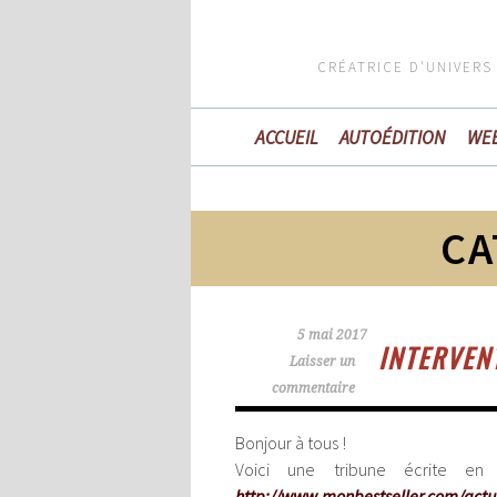
CRÉATRICE D'UNIVERS
ACCUEIL
AUTOÉDITION
WE
CA
5 mai 2017
INTERVEN
Laisser un
commentaire
Bonjour à tous !
Voici une tribune écrite e
http://www.monbestseller.com/actual