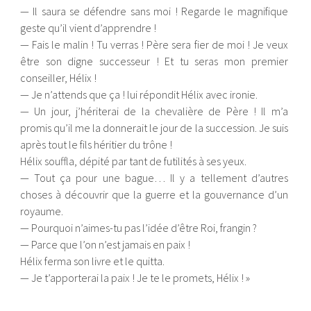
— Il saura se défendre sans moi ! Regarde le magnifique
geste qu’il vient d’apprendre !
— Fais le malin ! Tu verras ! Père sera fier de moi ! Je veux
être son digne successeur ! Et tu seras mon premier
conseiller, Hélix !
— Je n’attends que ça ! lui répondit Hélix avec ironie.
— Un jour, j’hériterai de la chevalière de Père ! Il m’a
promis qu’il me la donnerait le jour de la succession. Je suis
après tout le fils héritier du trône !
Hélix souffla, dépité par tant de futilités à ses yeux.
— Tout ça pour une bague… Il y a tellement d’autres
choses à découvrir que la guerre et la gouvernance d’un
royaume.
— Pourquoi n’aimes-tu pas l’idée d’être Roi, frangin ?
— Parce que l’on n’est jamais en paix !
Hélix ferma son livre et le quitta.
— Je t’apporterai la paix ! Je te le promets, Hélix ! »