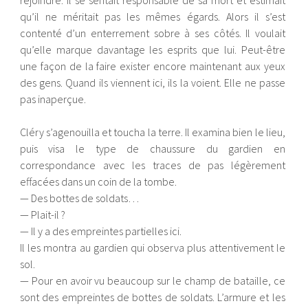
rejoindre. Il se sentait responsable de sa mort et estimait
qu’il ne méritait pas les mêmes égards. Alors il s’est
contenté d’un enterrement sobre à ses côtés. Il voulait
qu’elle marque davantage les esprits que lui. Peut-être
une façon de la faire exister encore maintenant aux yeux
des gens. Quand ils viennent ici, ils la voient. Elle ne passe
pas inaperçue.
Cléry s’agenouilla et toucha la terre. Il examina bien le lieu,
puis visa le type de chaussure du gardien en
correspondance avec les traces de pas légèrement
effacées dans un coin de la tombe.
— Des bottes de soldats…
— Plait-il ?
— Il y a des empreintes partielles ici.
Il les montra au gardien qui observa plus attentivement le
sol.
— Pour en avoir vu beaucoup sur le champ de bataille, ce
sont des empreintes de bottes de soldats. L’armure et les