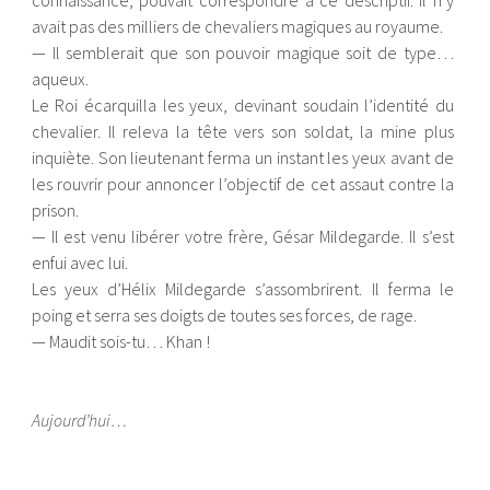
connaissance, pouvait correspondre à ce descriptif. Il n’y
avait pas des milliers de chevaliers magiques au royaume.
— Il semblerait que son pouvoir magique soit de type…
aqueux.
Le Roi écarquilla les yeux, devinant soudain l’identité du
chevalier. Il releva la tête vers son soldat, la mine plus
inquiète. Son lieutenant ferma un instant les yeux avant de
les rouvrir pour annoncer l’objectif de cet assaut contre la
prison.
— Il est venu libérer votre frère, Gésar Mildegarde. Il s’est
enfui avec lui.
Les yeux d’Hélix Mildegarde s’assombrirent. Il ferma le
poing et serra ses doigts de toutes ses forces, de rage.
— Maudit sois-tu… Khan !
Aujourd’hui…