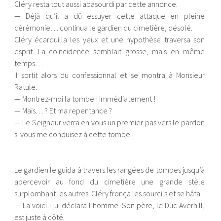
Cléry resta tout aussi abasourdi par cette annonce.
— Déjà qu’il a dû essuyer cette attaque en pleine
cérémonie… continua le gardien du cimetière, désolé.
Cléry écarquilla les yeux et une hypothèse traversa son
esprit. La coïncidence semblait grosse, mais en même
temps…
Il sortit alors du confessionnal et se montra à Monsieur
Ratule.
— Montrez-moi la tombe ! Immédiatement !
— Mais… ? Et ma repentance ?
— Le Seigneur verra en vous un premier pas vers le pardon
si vous me conduisez à cette tombe !
Le gardien le guida à travers les rangées de tombes jusqu’à
apercevoir au fond du cimetière une grande stèle
surplombant les autres. Cléry fronça les sourcils et se hâta.
— La voici ! lui déclara l’homme. Son père, le Duc Averhill,
est juste à côté.