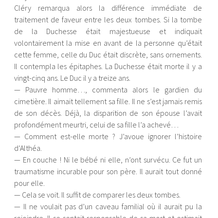
Cléry remarqua alors la différence immédiate de
traitement de faveur entre les deux tombes. Si la tombe
de la Duchesse était majestueuse et indiquait
volontairement la mise en avant de la personne qu’était
cette femme, celle du Duc était discrète, sans ornements.
Il contempla les épitaphes. La Duchesse était morte il y a
vingt-cinq ans. Le Duc il y a treize ans.
— Pauvre homme…, commenta alors le gardien du
cimetière. Il aimait tellement sa fille. Il ne s’est jamais remis
de son décès. Déjà, la disparition de son épouse l’avait
profondément meurtri, celui de sa fille l’a achevé…
— Comment est-elle morte ? J’avoue ignorer l’histoire
d’Althéa.
— En couche ! Ni le bébé ni elle, n’ont survécu. Ce fut un
traumatisme incurable pour son père. Il aurait tout donné
pour elle.
— Cela se voit. Il suffit de comparer les deux tombes.
— Il ne voulait pas d’un caveau familial où il aurait pu la