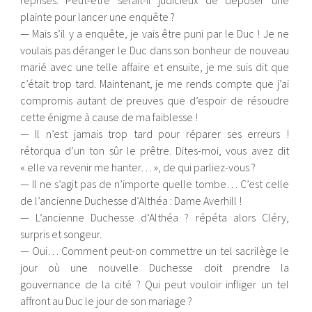
reprises. Peut-être serait-il judicieux de déposer une
plainte pour lancer une enquête ?
— Mais s’il y a enquête, je vais être puni par le Duc ! Je ne
voulais pas déranger le Duc dans son bonheur de nouveau
marié avec une telle affaire et ensuite, je me suis dit que
c’était trop tard. Maintenant, je me rends compte que j’ai
compromis autant de preuves que d’espoir de résoudre
cette énigme à cause de ma faiblesse !
— Il n’est jamais trop tard pour réparer ses erreurs !
rétorqua d’un ton sûr le prêtre. Dites-moi, vous avez dit
« elle va revenir me hanter… », de qui parliez-vous ?
— Il ne s’agit pas de n’importe quelle tombe… C’est celle
de l’ancienne Duchesse d’Althéa : Dame Averhill !
— L’ancienne Duchesse d’Althéa ? répéta alors Cléry,
surpris et songeur.
— Oui… Comment peut-on commettre un tel sacrilège le
jour où une nouvelle Duchesse doit prendre la
gouvernance de la cité ? Qui peut vouloir infliger un tel
affront au Duc le jour de son mariage ?