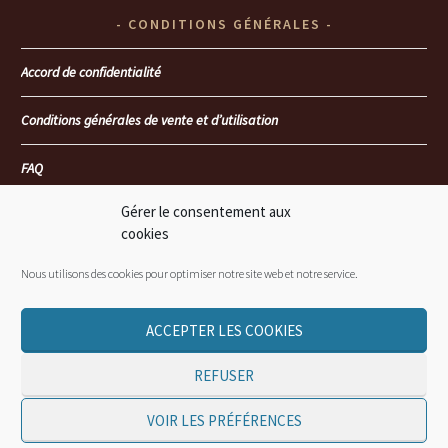
CONDITIONS GÉNÉRALES
Accord de confidentialité
Conditions générales de vente et d’utilisation
FAQ
Gérer le consentement aux
Seoul heartbreakers
cookies
Là où mon coeur te retrouvera… T4 : Le passé face au présent
Nous utilisons des cookies pour optimiser notre site web et notre service.
ACCEPTER LES COOKIES
REFUSER
© JORDANE CASSIDY / NUANCE WEB - 2015-2025
VOIR LES PRÉFÉRENCES
©THÈME SIMPLE BLACK AND WHITE