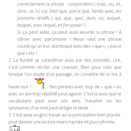
correctement la phrase : conjonctions ( mais, ou, et,
donc, or, n,i car, bien que, parce que, tandis que), les
pronoms relatifs ( qui, que, quoi, dont, où, auquel,
duquel, avec lequel, et j’en passe ! )
Si ça peut aider, ça peut aussi alourdir la phrase ! À
utiliser avec parcimonie ! Mieux vaut une phrase
courte qu’un truc alambiqué avec des « que », « parce
que » etc !
2. La fluidité se caractérise aussi par des sonorités. Lire,
c’est comme réciter une chanson. Bien pour cela que
lorsque l’on doute d’un passage, on conseille de le lire à
haute voix !
Des phrases avec trop de « que » ou
avec un son trop répétitif peut agacer. C’est là aussi que le
vocabulaire peut avoir son sens. Travailler sur les
synonymes d’un mot peut alléger le texte.
3. C’est aussi un gros travail sur la ponctuation bien placée
pour donner une lecture moins hachée et plus rythmée.