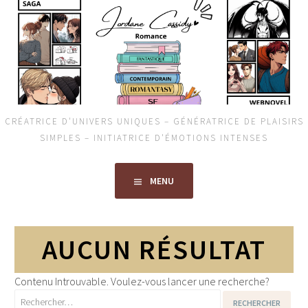
Aller
au
contenu
principal
CRÉATRICE D'UNIVERS UNIQUES – GÉNÉRATRICE DE PLAISIRS
SIMPLES – INITIATRICE D'ÉMOTIONS INTENSES
MENU
AUCUN RÉSULTAT
Contenu Introuvable. Voulez-vous lancer une recherche?
Rechercher :