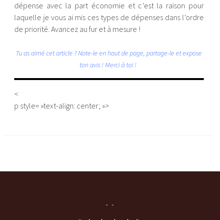
dépense avec la part économie et c’est la raison pour
laquelle je vous ai mis ces types de dépenses dans l’ordre
de priorité. Avancez au fur et à mesure !
Tu as aimé cet article ? Note-le en haut de page, partage-le et expose
ton avis ! Merci à toi !
<
p style= »text-align: center; »>