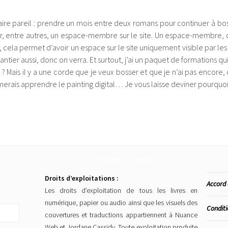
ire pareil : prendre un mois entre deux romans pour continuer à bosser
aller, entre autres, un espace-membre sur le site. Un espace-membre
 cela permet d’avoir un espace sur le site uniquement visible par le
hantier aussi, donc on verra. Et surtout, j’ai un paquet de formations q
ais il y a une corde que je veux bosser et que je n’ai pas encore, c’est
imerais apprendre le painting digital… Je vous laisse deviner pourquoi
INFORMATIONS
Droits d’exploitations :
Accord 
Les droits d’exploitation de tous les livres en
numérique, papier ou audio ainsi que les visuels des
Conditi
couvertures et traductions appartiennent à Nuance
Web et Jordane Cassidy. Toute exploitation produite