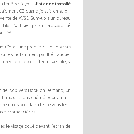
 la fenêtre Paypal.
J’ai donc installé
e paiement CB quand je suis en salon.
la vente de AVS2. Sum-up a un bureau
t ils m’ont bien garanti la possibilité
n ! ^^
. C’était une première. Je ne savais
d’autres, notamment par thématique.
et « recherche » et téléchargeable, si
ier de Kdp vers Book on Demand, un
it, mais j’ai pas chômé pour autant.
e utiles pour la suite. Je vous ferai
ons de romancière ».
es le visage collé devant l’écran de