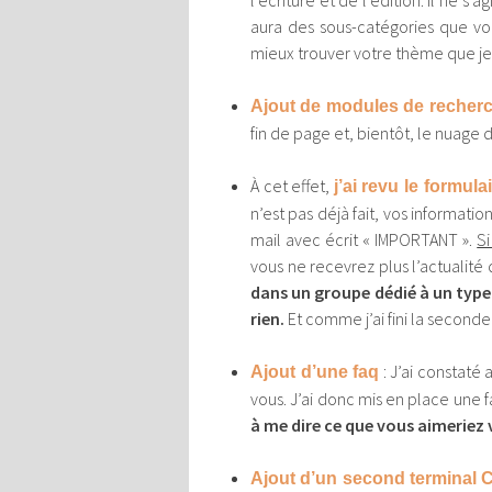
l’écriture et de l’édition. Il ne 
aura des sous-catégories que vo
mieux trouver votre thème que je
Ajout de modules de recherc
fin de page et, bientôt, le nuage 
À cet effet,
j’ai revu le formula
n’est pas déjà fait, vos informati
mail avec écrit « IMPORTANT ».
Si
vous ne recevrez plus l’actualité 
dans un groupe dédié à un type 
rien.
Et comme j’ai fini la seconde 
: J’ai constaté 
Ajout d’une faq
vous. J’ai donc mis en place une 
à me dire ce que vous aimeriez v
Ajout d’un second terminal C