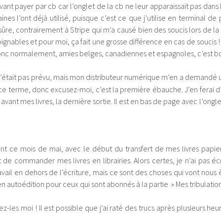
vant payer par cb car l’onglet de la cb ne leur apparaissait pas dans
ines l’ont déjà utilisé, puisque c’est ce que j’utilise en terminal d
 sûre, contrairement à Stripe qui m’a causé bien des soucis lors de 
ignables et pour moi, ça fait une grosse différence en cas de soucis ! E
onc normalement, amies belges, canadiennes et espagnoles, c’est bo
n’était pas prévu, mais mon distributeur numérique m’en a demandé un
 ce terme, donc excusez-moi, c’est la première ébauche. J’en ferai 
 avant mes livres, la dernière sortie. Il est en bas de page avec l’ongl
ant ce mois de mai, avec le début du transfert de mes livres pap
 de commander mes livres en librairies. Alors certes, je n’ai pas écr
vail en dehors de l’écriture, mais ce sont des choses qui vont nous êtr
 en autoédition pour ceux qui sont abonnés à la partie » Mes tribulati
s moi ! Il est possible que j’ai raté des trucs après plusieurs heur