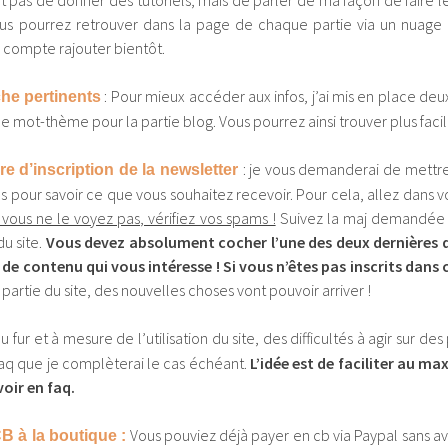
s’agit pas de donner des tutoriels, mais de parler de ma façon de fair
us pourrez retrouver dans la page de chaque partie via un nuage 
 compte rajouter bientôt.
: Pour mieux accéder aux infos, j’ai mis en place de
he pertinents
de mot-thème pour la partie blog. Vous pourrez ainsi trouver plus fac
: je vous demanderai de mettre 
ire d’inscription de la newsletter
ons pour savoir ce que vous souhaitez recevoir. Pour cela, allez dans 
 vous ne le voyez pas, vérifiez vos spams !
Suivez la maj demandée d
du site.
Vous devez absolument cocher l’une des deux dernières q
de contenu qui vous intéresse ! Si vous n’êtes pas inscrits dans 
partie du site, des nouvelles choses vont pouvoir arriver !
au fur et à mesure de l’utilisation du site, des difficultés à agir sur de
faq que je complèterai le cas échéant.
L’idée est de faciliter au max
oir en faq.
Vous pouviez déjà payer en cb via Paypal sans avo
B à la boutique :