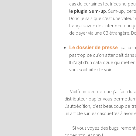
cas de certaines lectrices ne pou
le plugin Sum-up
. Sum-up, certa
Donc je sais que c’est une valeur
français avec des interlocuteurs jo
de payer via une CB étrangère. D
: ça, ce 
Le dossier de presse
pas trop ce qu’on attendait dans
Il s’agit d’un catalogue qui met en
vous souhaitez le voir.
Voilà un peu ce que j’ai fait dur
distributeur papier vous permettant
L’autoédition, c’est beaucoup de tra
un article sur les casquettes à avoir
Si vous voyez des bugs, remontez-le
codes html et php !