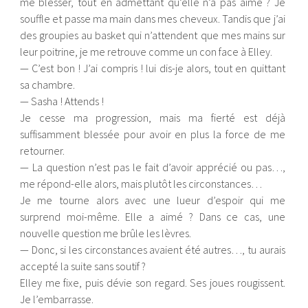
me blesser, tout en admettant qu’elle n’a pas aimé ? Je
souffle et passe ma main dans mes cheveux. Tandis que j’ai
des groupies au basket qui n’attendent que mes mains sur
leur poitrine, je me retrouve comme un con face à Elley.
— C’est bon ! J’ai compris ! lui dis-je alors, tout en quittant
sa chambre.
— Sasha ! Attends !
Je cesse ma progression, mais ma fierté est déjà
suffisamment blessée pour avoir en plus la force de me
retourner.
— La question n’est pas le fait d’avoir apprécié ou pas…,
me répond-elle alors, mais plutôt les circonstances…
Je me tourne alors avec une lueur d’espoir qui me
surprend moi-même. Elle a aimé ? Dans ce cas, une
nouvelle question me brûle les lèvres.
— Donc, si les circonstances avaient été autres…, tu aurais
accepté la suite sans soutif ?
Elley me fixe, puis dévie son regard. Ses joues rougissent.
Je l’embarrasse.