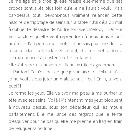
Je me fige et je crois qu’elle réalise elle-même que ses
propos sont allés plus loin qu’elle ne l’aurait voulu. Mais
par-dessus tout, devons-nous vraiment relancer cette
histoire de tripotage de seins sur la table ? J’ai déjà du mal
à oublier le désastre de l’autre soir avec Mélody… Dois-je
en conclure qu’elle veut reprendre où nous nous étions
arrêtés ? J’en perds mes mots. Je ne sais plus si je dois la
relancer dans cette idée et surtout, elle me met le doute
sur ma capacité à résister à cette tentation.
Elle s’attrape les cheveux et lâche un râle d’agacement.
— Pardon ! Ce n’est pas ce que je voulais dire ! Enfin si ! Mais
je ne voulais pas jeter un malaise sur… ça ! Enfin, tu vois,
quoi ?!
Je ferme les yeux. Elle va avoir ma peau à me buriner la
tête avec ses seins ! Voilà ! Maintenant, mes yeux bloquent
à nouveau dessus, sous son débardeur qui les moule
parfaitement. Elle me lance des regards que je tente
d’esquiver pour ne pas qu’elle me prenne en flag en train
de reluquer sa poitrine.