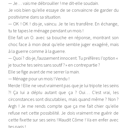
— Je… vais me débrouiller ! me dit-elle soudain.
Je vois bien qu’elle essaye de se convaincre de garder du
positivisme dans sa situation.
— OK ! OK ! dis-je, vaincu. Je te les transfère. En échange,
tu te tapes le ménage pendant un mois !
Elle fait un O. avec sa bouche en réponse, montrant son
choc face à mon deal qu’elle semble juger exagéré, mais
à la guerre comme à la guerre.
— Quoi ? dis-je, faussement innocent. Tu préfères l’option «
je touche tes seins sans soutif ? » en contrepartie ?
Elle se fige avant de me serrer la main.
— Ménage pour un mois ! Vendu !
Merde ! Elle ne veut vraiment pas que je lui tripote les seins
?! Ça lui a déplu autant que ça ? Oui… C’est vrai, les
circonstances sont discutables, mais quand même ? Non ?
Argh ! Je me rends compte que ça me fait chier qu’elle
refuse net cette possibilité. Je dois vraiment me guérir de
cette fixette sur ses seins ! Maudit Côme ! Va en enfer avec
tes paris !