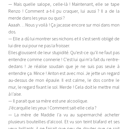
— Mais quelle salope, celle-là ! Maintenant, elle se tape
Renzo ! Comment a-t-il pu craquer, lui aussi ? Il a de la
merde dans les yeux ou quoi ?
Aaaah… Nous y voilà ! Ça jacasse encore sur moi dans mon
dos.
— Elle a dû lui montrer ses nichons et il s’est senti obligé de
lui dire oui pour ne pas la froisser.
Elles gloussent de leur stupidité. Qu’est-ce qu’il ne faut pas
entendre comme connerie ! C’est lui qui m’a fait du rentre-
dedans ! Je réalise soudain que je ne suis pas seule à
entendre ça. Mince ! Anton est avec moi. Je jette un regard
au-dessus de mon épaule. Il est calme, le dos contre le
mur, le regard fixant le sol. Merde ! Cela doit le mettre mal
à l’aise.
— Il parait que sa mère est une alcoolique.
J’écarquille les yeux ! Comment sait-elle cela ?
— La mère de Maddie l’a vu au supermarché acheter
plusieurs bouteilles d’alcool. Et vu son teint blafard et ses
yeux brillants, il ne faisait que peu de doutes que ce soit