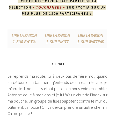
CETTE HISTOIRE A FAIT PARTIE DE LA
SELECTION
« TOUCHANTES »
SUR FYCTIA SUR UN
PEU PLUS DE 1200 PARTICIPANTS :
LIRE LA SAISON
LIRE LA SAISON
LIRE LA SAISON
1 SUR FYCTIA
1 SUR INKITT
1 SUR WATTPAD
EXTRAIT
Je reprends ma route, lui à deux pas derrière moi, quand
au détour d’un bâtiment, j’entends des rires. Très vite, je
m’arrête. Il ne faut surtout pas qu’on nous voie ensemble.
Anton se colle à mon dos et je lui fais un chut de l’index sur
ma bouche. Un groupe de filles papotent contre le mur du
bâtiment. La loose ! On va devoir prendre un autre chemin.
Ça me gonfle !