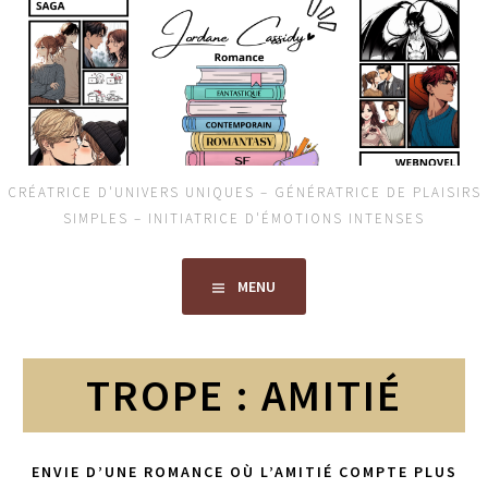
Aller
au
contenu
principal
CRÉATRICE D'UNIVERS UNIQUES – GÉNÉRATRICE DE PLAISIRS
SIMPLES – INITIATRICE D'ÉMOTIONS INTENSES
MENU
TROPE :
AMITIÉ
ENVIE D’UNE ROMANCE OÙ L’AMITIÉ COMPTE PLUS