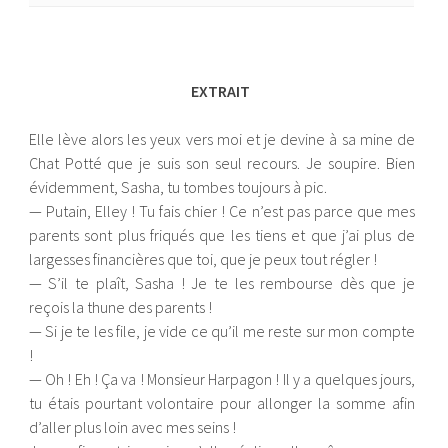
EXTRAIT
Elle lève alors les yeux vers moi et je devine à sa mine de
Chat Potté que je suis son seul recours. Je soupire. Bien
évidemment, Sasha, tu tombes toujours à pic.
— Putain, Elley ! Tu fais chier ! Ce n’est pas parce que mes
parents sont plus friqués que les tiens et que j’ai plus de
largesses financières que toi, que je peux tout régler !
— S’il te plaît, Sasha ! Je te les rembourse dès que je
reçois la thune des parents !
— Si je te les file, je vide ce qu’il me reste sur mon compte
!
— Oh ! Eh ! Ça va ! Monsieur Harpagon ! Il y a quelques jours,
tu étais pourtant volontaire pour allonger la somme afin
d’aller plus loin avec mes seins !