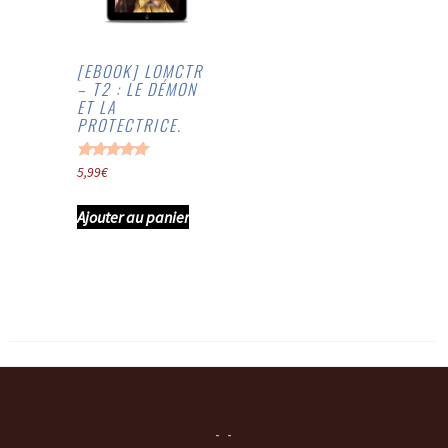
[EBOOK] LOMCTR
– T2 : LE DÉMON
ET LA
PROTECTRICE.
Note
5,99
€
5.00
sur 5
Ajouter au panier