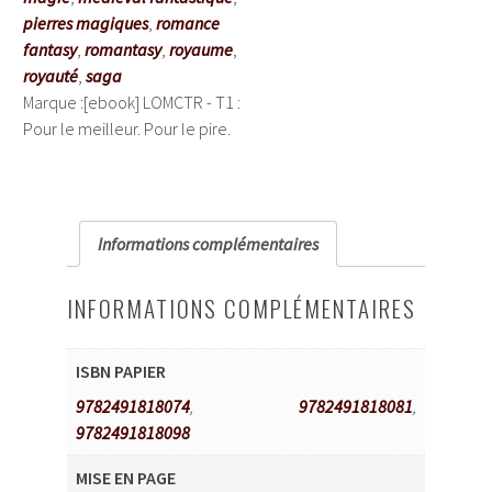
le
pierres magiques
,
romance
meilleur.
fantasy
,
romantasy
,
royaume
,
Pour
royauté
,
saga
le
Marque :
[ebook] LOMCTR - T1 :
pire.
Pour le meilleur. Pour le pire.
Informations complémentaires
INFORMATIONS COMPLÉMENTAIRES
ISBN PAPIER
9782491818074
,
9782491818081
,
9782491818098
MISE EN PAGE