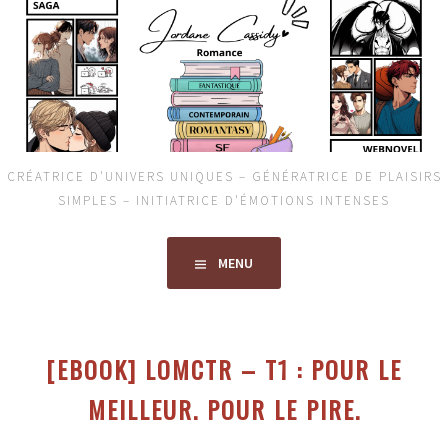
Aller
au
contenu
principal
CRÉATRICE D'UNIVERS UNIQUES – GÉNÉRATRICE DE PLAISIRS
SIMPLES – INITIATRICE D'ÉMOTIONS INTENSES
MENU
[EBOOK] LOMCTR – T1 : POUR LE
MEILLEUR. POUR LE PIRE.