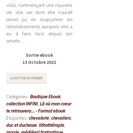
voilà, commençant une nouvelle
vie. Une vie dont elle n’aurait
jamais pu en soupçonner les
rebondissements auxquels elle a
eu à faire face depuis son
arrivée…
Sortie ebook
13 Octobre 2022
quantité
AJOUTER AU PANIER
de
[ebook]
Catégories :
Boutique Ebook
,
LOMCTR
collection INFINI
,
Là où mon coeur
-
te retrouvera... - Format ebook
T1
Étiquettes :
chevalerie
,
chevaliers
,
:
duc et duchesse
,
lithothérapie
,
Pour
magie
,
médiéval fantastique
,