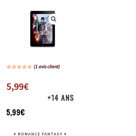
(
1
avis client)
Noté
1
5.00
sur 5
5,99
€
basé sur
notation
client
+14 ANS
5,99€
♦ ROMANCE FANTASY
♦