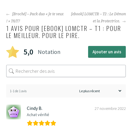
NAVIGATION
[Broché] – Pack duo « Je te veux
[ebook] LOMCTR – T2 : Le Démon
DES
! » T6/T7
et la Protectrice.
ARTICLES
1 AVIS POUR
[EBOOK] LOMCTR – T1 : POUR
LE MEILLEUR. POUR LE PIRE.
5,0
Notation
Ajouter un avis
1-1 de 1 avis
Cindy B.
27 novembre 2022
Achat vérifié