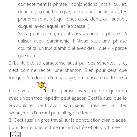
correctement la phrase : conjonctions ( mais, ou, et,
donc, or, n,i car, bien que, parce que, tandis que), les
pronoms relatifs ( qui, que, quoi, dont, où, auquel,
duquel, avec lequel, et j’en passe ! )
Si ça peut aider, ça peut aussi alourdir la phrase ! À
utiliser avec parcimonie ! Mieux vaut une phrase
courte qu’un truc alambiqué avec des « que », « parce
que » etc !
2. La fluidité se caractérise aussi par des sonorités. Lire,
c’est comme réciter une chanson. Bien pour cela que
lorsque l’on doute d’un passage, on conseille de le lire à
haute voix !
Des phrases avec trop de « que » ou
avec un son trop répétitif peut agacer. C’est là aussi que le
vocabulaire peut avoir son sens. Travailler sur les
synonymes d’un mot peut alléger le texte.
3. C’est aussi un gros travail sur la ponctuation bien placée
pour donner une lecture moins hachée et plus rythmée.