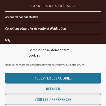
CONDITIONS GÉNÉRALES
Accord de confidentialité
Conditions générales de vente et d’utilisation
FAQ
Gérer le consentement aux
Seoul heartbreakers
cookies
Là où mon coeur te retrouvera… T4 : Le passé face au présent
Nous utilisons des cookies pour optimiser notre site web et notre service.
ACCEPTER LES COOKIES
REFUSER
© JORDANE CASSIDY / NUANCE WEB - 2015-2025
VOIR LES PRÉFÉRENCES
©THÈME SIMPLE BLACK AND WHITE