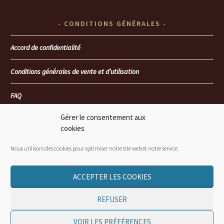
CONDITIONS GÉNÉRALES
Accord de confidentialité
Conditions générales de vente et d’utilisation
FAQ
Gérer le consentement aux
Seoul heartbreakers
cookies
Là où mon coeur te retrouvera… T4 : Le passé face au présent
Nous utilisons des cookies pour optimiser notre site web et notre service.
ACCEPTER LES COOKIES
REFUSER
© JORDANE CASSIDY / NUANCE WEB - 2015-2025
VOIR LES PRÉFÉRENCES