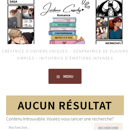
Aller
au
contenu
principal
CRÉATRICE D'UNIVERS UNIQUES – GÉNÉRATRICE DE PLAISIRS
SIMPLES – INITIATRICE D'ÉMOTIONS INTENSES
MENU
AUCUN RÉSULTAT
Contenu Introuvable. Voulez-vous lancer une recherche?
Rechercher :