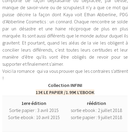
comporte de façon déplaisante ou déplacée, par bêtise,
manque de savoir-vivre ou de scrupules.Il n’y a que ce mot qui
puisse décrire la façon dont Kaya voit Ethan Abberline, PDG
d’Abberline Cosmetics : un connard. Chaque rencontre se solde
par un désastre et une haine réciproque de plus en plus
marquée. Ils sont aussi différents que le monde autour duquel ils
gravitent. Et pourtant, quand les aléas de la vie les obligent à
concilier leurs différends, c’est toutes leurs certitudes et leur
manière d’être qu’ils vont être obligés de revoir pour se
supporter et finalement s’aimer.
Voici la romance qui va vous prouver que les contraires s’attirent
!
Collection INFINI
13€ LE PAPIER /1.99€ L’EBOOK
1ere édition
réédition
Sortie papier : 3 avril 2015
sortie ebook : 2 juillet 2018
Sortie ebook : 10 avril 2015
sortie papier : 9 juillet 2018