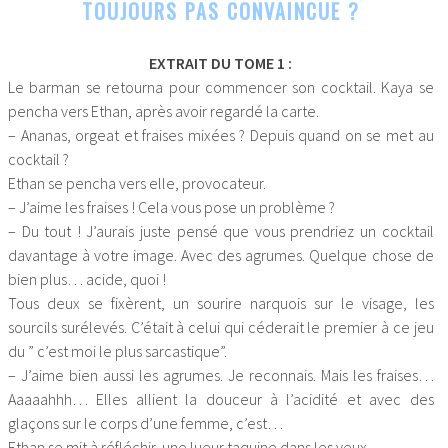
TOUJOURS PAS CONVAINCUE ?
EXTRAIT DU TOME 1 :
Le barman se retourna pour commencer son cocktail. Kaya se
pencha vers Ethan, après avoir regardé la carte.
– Ananas, orgeat et fraises mixées ? Depuis quand on se met au
cocktail ?
Ethan se pencha vers elle, provocateur.
– J’aime les fraises ! Cela vous pose un problème ?
– Du tout ! J’aurais juste pensé que vous prendriez un cocktail
davantage à votre image. Avec des agrumes. Quelque chose de
bien plus… acide, quoi !
Tous deux se fixèrent, un sourire narquois sur le visage, les
sourcils surélevés. C’était à celui qui céderait le premier à ce jeu
du ” c’est moi le plus sarcastique”.
– J’aime bien aussi les agrumes. Je reconnais. Mais les fraises…
Aaaaahhh… Elles allient la douceur à l’acidité et avec des
glaçons sur le corps d’une femme, c’est…
Ethan se mit à réfléchir, une lueur taquine dans les yeux.