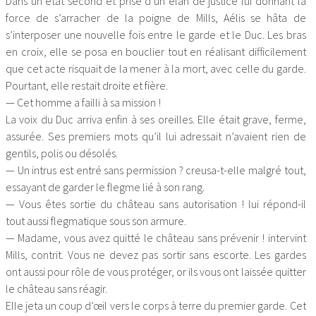
Dans un état second et prise d’un élan de justice lui donnant la
force de s’arracher de la poigne de Mills, Aélis se hâta de
s’interposer une nouvelle fois entre le garde et le Duc. Les bras
en croix, elle se posa en bouclier tout en réalisant difficilement
que cet acte risquait de la mener à la mort, avec celle du garde.
Pourtant, elle restait droite et fière.
— Cet homme a failli à sa mission !
La voix du Duc arriva enfin à ses oreilles. Elle était grave, ferme,
assurée. Ses premiers mots qu’il lui adressait n’avaient rien de
gentils, polis ou désolés.
— Un intrus est entré sans permission ? creusa-t-elle malgré tout,
essayant de garder le flegme lié à son rang.
— Vous êtes sortie du château sans autorisation ! lui répond-il
tout aussi flegmatique sous son armure.
— Madame, vous avez quitté le château sans prévenir ! intervint
Mills, contrit. Vous ne devez pas sortir sans escorte. Les gardes
ont aussi pour rôle de vous protéger, or ils vous ont laissée quitter
le château sans réagir.
Elle jeta un coup d’œil vers le corps à terre du premier garde. Cet