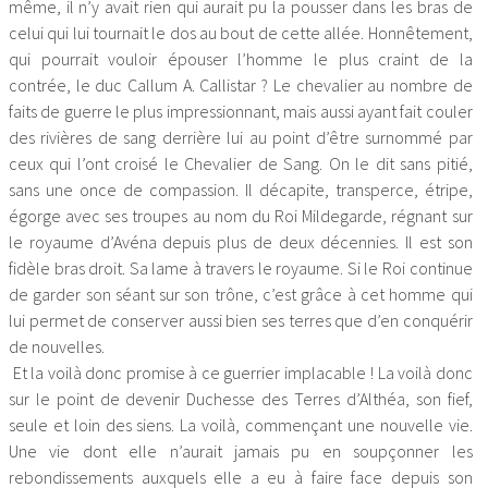
même, il n’y avait rien qui aurait pu la pousser dans les bras de
celui qui lui tournait le dos au bout de cette allée. Honnêtement,
qui pourrait vouloir épouser l’homme le plus craint de la
contrée, le duc Callum A. Callistar ? Le chevalier au nombre de
faits de guerre le plus impressionnant, mais aussi ayant fait couler
des rivières de sang derrière lui au point d’être surnommé par
ceux qui l’ont croisé le Chevalier de Sang. On le dit sans pitié,
sans une once de compassion. Il décapite, transperce, étripe,
égorge avec ses troupes au nom du Roi Mildegarde, régnant sur
le royaume d’Avéna depuis plus de deux décennies. Il est son
fidèle bras droit. Sa lame à travers le royaume. Si le Roi continue
de garder son séant sur son trône, c’est grâce à cet homme qui
lui permet de conserver aussi bien ses terres que d’en conquérir
de nouvelles.
Et la voilà donc promise à ce guerrier implacable ! La voilà donc
sur le point de devenir Duchesse des Terres d’Althéa, son fief,
seule et loin des siens. La voilà, commençant une nouvelle vie.
Une vie dont elle n’aurait jamais pu en soupçonner les
rebondissements auxquels elle a eu à faire face depuis son