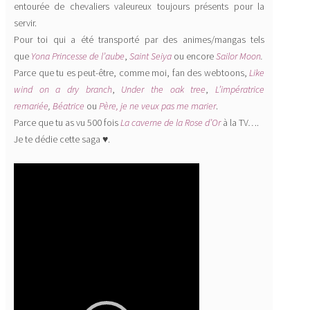
entourée de chevaliers valeureux toujours présents pour la
servir.
Pour toi qui a été transporté par des animes/mangas tels
que
Yona Princesse de l’aube
,
Saint Seiya
ou encore
Sailor Moon
.
Parce que tu es peut-être, comme moi, fan des webtoons,
Like
wind on a dry branch
,
Under the oak tree
,
L’impératrice
remariée
,
Béatrice
ou
Père, je ne veux pas me marier
.
Parce que tu as vu 500 fois
La caverne de la Rose d’Or
à la TV….
Je te dédie cette saga ♥.
Lecteur
vidéo