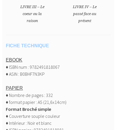
LIVRE III – Le
LIVRE IV – Le
coeur ou la
passé face au
raison
présent
FICHE TECHNIQUE
EBOOK
♦ ISBN num : 9782491818067
♦ ASIN : B0BHF7N3KP
PAPIER
♦ Nombre de pages : 332
♦ format papier : A5 (21,6x14cm)
Format Broché simple
♦ Couverture souple couleur
♦ Intérieur : Noir et blanc