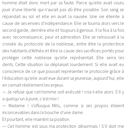
homme était donc mort par sa faute. Parce qu’elle avait voulu
jouir d’une liberté qui n’aurait pas dû être possible. Son sang se
répandait au sol et elle en avait la nausée. Une vie éteinte à
cause de ses envies d’indépendance. Elle se tourna alors vers le
second garde, derrière elle et toujours à genoux. Il la fixa à la fois
avec reconnaissance, peur et admiration. Elle se retrouvait à la
croisée du protocole de la noblesse, entre être la protectrice
des habitants d’Althéa et être la cause des sacrifices portés pour
protéger cette noblesse qu’elle représentait. Elle serra les
dents. Cette situation lui déplaisait lourdement. Si elle avait eu
conscience de ce que pouvait représenter le protocole grâce à
l’éducation qu’elle avait eue durant sa jeunesse, aujourd’hui, elle
en cernait réellement les enjeux.
— Je refuse que cet homme soit exécuté ! cria-t-elle alors. S’il y
a quelqu’un à punir, c’est moi !
— Madame ! s’offusqua Mills, comme si ses propos étaient
inconcevables dans la bouche d’une dame.
Et pourtant, elle maintint sa position.
— Cet homme est sous ma protection désormais ! S’il doit me