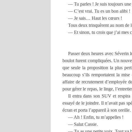
— Tu parles ! Je suis toujours une
— C’est vrai. Tu es un bon alibi !
— Je sais… Haut les cœurs !
Tous deux trinquèrent au nom de le
— Et sinon, tu crois que j’ai mes 
Passer deux heures avec Séverin lu
boulot furent compliquées. Un nouveau 
que seule la proposition la plus per
beaucoup s’ils remportaient la mise 
affaire de recrutement d’employée de 
pour gérer le repas, le linge, l’entreti
Il entra dans son SUV et respira 
essayé de le joindre. Il n’avait pas sp
écran et porta l’appareil à son oreille.
— Ah ! Enfin, tu m’appelles !
— Salut Cassie.
— Tu as une petite voix. Tout va 