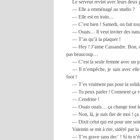
Le serveur revint avec leurs deux 
— Elle a emménagé au studio ?
— Elle est en train…
— C’est bien ! Samedi, on fait tou
— Ouais… Il veut inviter des nanas
— T’as qu’à la plaquer !
— Hey ! J’aime Cassandre. Bon, c’es
pas beaucoup…
— C’est la seule femme avec un pr
— Il n’empêche, je suis avec elle
foot !
— T’es vraiment pas pour la solid
— Tu peux parler ! Comment ça va
— Cendrine !
— Ouais ouais… ça change tout le
— Non, là, je suis fier de moi ! ça
— Dixit celui qui est pour une soir
Valentin se mit à rire, sidéré par la
— T’es grave sans dec’ ! Si tu n’ét