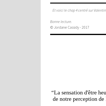
Et voici le chap 4 centré sur Valent
Bonne lecture.
© Jordane Cassidy - 2017
“La sensation d'être he
de notre perception de 