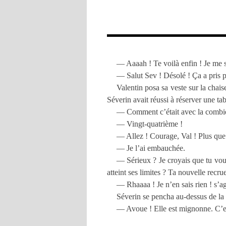
— Aaaah ! Te voilà enfin ! Je me s
— Salut Sev ! Désolé ! Ça a pris
Valentin posa sa veste sur la chais
Séverin avait réussi à réserver une tab
— Comment c’était avec la combie
— Vingt-quatrième !
— Allez ! Courage, Val ! Plus que
— Je l’ai embauchée.
— Sérieux ? Je croyais que tu voula
atteint ses limites ? Ta nouvelle recru
— Rhaaaa ! Je n’en sais rien ! s’agi
Séverin se pencha au-dessus de la 
— Avoue ! Elle est mignonne. C’est