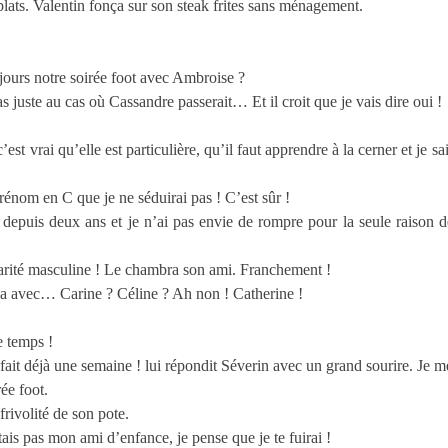
plats. Valentin fonça sur son steak frites sans ménagement.
jours notre soirée foot avec Ambroise ?
 juste au cas où Cassandre passerait… Et il croit que je vais dire oui !
t vrai qu’elle est particulière, qu’il faut apprendre à la cerner et je s
énom en C que je ne séduirai pas ! C’est sûr !
 depuis deux ans et je n’ai pas envie de rompre pour la seule raison
arité masculine ! Le chambra son ami. Franchement !
 avec… Carine ? Céline ? Ah non ! Catherine !
 temps !
 fait déjà une semaine ! lui répondit Séverin avec un grand sourire. Je m
ée foot.
 frivolité de son pote.
ais pas mon ami d’enfance, je pense que je te fuirai !