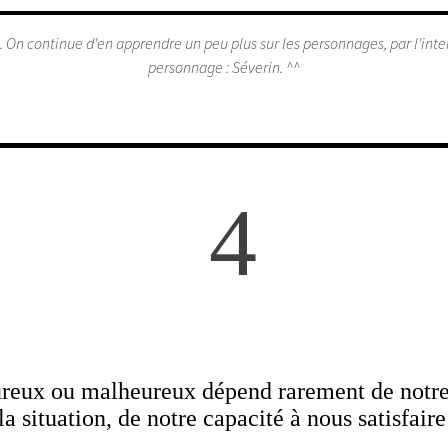
in. On continue d'en apprendre un peu plus sur les personnages, par l'int
personnage : Séverin. ^^
4
ureux ou malheureux dépend rarement de notre 
la situation, de notre capacité à nous satisfair