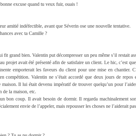
 bonne excuse quand tu veux fuir, ouais !
ur amitié indéfectible, avant que Séverin ose une nouvelle tentative.
chances avec ta Camille ?
i fit grand bien. Valentin put décompresser un peu même s’il restait as
projet avait été présenté afin de satisfaire un client. Le hic, c’est que 
tinente emporterait les faveurs du client pour une mise en chantier. C’
en compétition. Valentin ne s’était accordé que deux jours de repos en
maison. Il lui était devenu impératif de trouver quelqu’un pour l’aider
en de la maison, etc.
un bon coup. Il avait besoin de dormir. Il regarda machinalement son
écialement envie de l’appeler, mais repousser les choses ne l’aiderait pas 
bien ? Tu as pu dormir ?