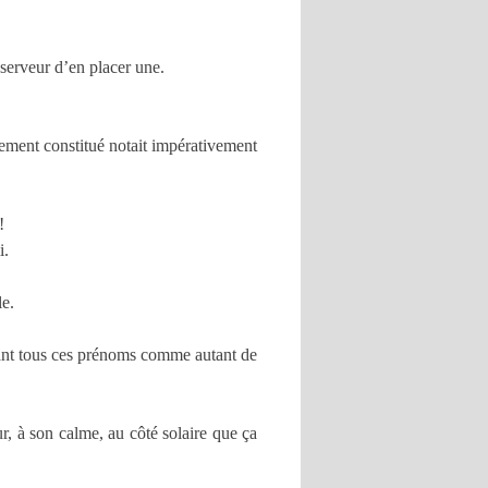
 serveur d’en placer une.
ement constitué notait impérativement
!
i.
le.
çant tous ces prénoms comme autant de
r, à son calme, au côté solaire que ça