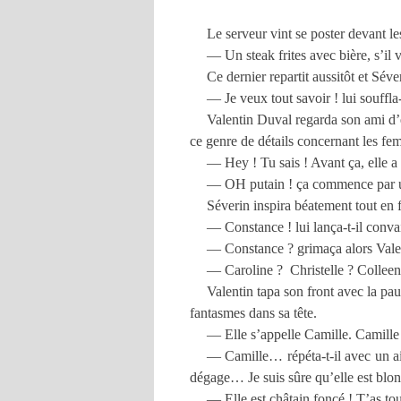
Le serveur vint se poster devant 
— Un steak frites avec bière, s’il 
Ce dernier repartit aussitôt et Séve
— Je veux tout savoir ! lui souffla-t
Valentin Duval regarda son ami d’
ce genre de détails concernant les fem
— Hey ! Tu sais ! Avant ça, elle a 
— OH putain ! ça commence par un 
Séverin inspira béatement tout en 
— Constance ! lui lança-t-il conva
— Constance ? grimaça alors Valent
— Caroline ? Christelle ? Colleen
Valentin tapa son front avec la p
fantasmes dans sa tête.
— Elle s’appelle Camille. Camille
— Camille… répéta-t-il avec un air
dégage… Je suis sûre qu’elle est blond
— Elle est châtain foncé ! T’as t