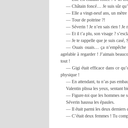
— Châtain foncé… Je suis sûr qu’el
— Elle a vingt-neuf ans, un mètre
— Tour de poitrine ?!
— Séverin ! Je n’en sais rien ! Je 
— Et il t’a plu, son visage ? s’esc
— Je te rappelle que je suis casé, 
— Ouais ouais… ça n’empêche pas
agréable à regarder ! J’aimais beauco
tout !
— Gigi était efficace dans ce qu’o
physique !
— En attendant, tu n’as pas emb
Valentin plissa les yeux, sentant b
— Figure-toi que les hommes ne se
Séverin haussa les épaules.
— Il était parmi les deux derniers 
— C’était deux femmes ! Tu compt