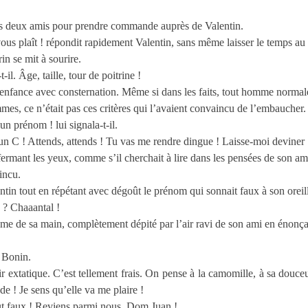
les deux amis pour prendre commande auprès de Valentin.
vous plaît ! répondit rapidement Valentin, sans même laisser le temps au
rin se mit à sourire.
-il. Âge, taille, tour de poitrine !
enfance avec consternation. Même si dans les faits, tout homme normal
mes, ce n’était pas ces critères qui l’avaient convaincu de l’embaucher.
un prénom ! lui signala-t-il.
C ! Attends, attends ! Tu vas me rendre dingue ! Laisse-moi deviner 
fermant les yeux, comme s’il cherchait à lire dans les pensées de son am
incu.
in tout en répétant avec dégoût le prénom qui sonnait faux à son oreil
 ? Chaaantal !
aume de sa main, complètement dépité par l’air ravi de son ami en énon
 Bonin.
 extatique. C’est tellement frais. On pense à la camomille, à sa douceu
e ! Je sens qu’elle va me plaire !
out faux ! Reviens parmi nous, Dom Juan !