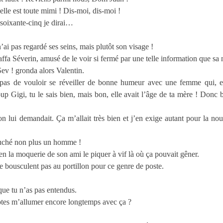
le est toute mimi ! Dis-moi, dis-moi !
 soixante-cinq je dirai…
n’ai pas regardé ses seins, mais plutôt son visage !
laffa Séverin, amusé de le voir si fermé par une telle information que sa 
Sev ! gronda alors Valentin.
 de vouloir se réveiller de bonne humeur avec une femme qui, en pl
up Gigi, tu le sais bien, mais bon, elle avait l’âge de ta mère ! Donc
n lui demandait. Ça m’allait très bien et j’en exige autant pour la no
auché non plus un homme !
ien la moquerie de son ami le piquer à vif là où ça pouvait gêner.
 bousculent pas au portillon pour ce genre de poste.
que tu n’as pas entendus.
es m’allumer encore longtemps avec ça ?