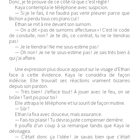
Donc, je te prouve de ce côté-là que c’est réglé !
Kaya contempla le téléphone avec suspicion.
— Si je le fais, il ne faudra pas venir pleurer parce que
Bichon a perdu tous ces plans cul !
Ethan se mit à rire devant son surnom.
— On a dit « pas de surnoms affectueux » ! C’est le code
de conduite, non ? Je te dis, ce contrat, tu ne le tiendras
pas !
— Je le tiendrai ! Ne me sous-estime pas !
— Oh non ! Je ne te sous-estime pas ! Je sais très bien à
qui j’ai affaire.
Une expression plus douce apparut sur le visage d’Ethan
face à cette évidence. Kaya le considéra de façon
indécise. Elle trouvait ses réactions vraiment bizarres
depuis son pardon.
— Très bien ! J’efface tout ! À jouer avec le feu, on se
brûle ! Tant pis pour toi !
Elle attrapa le téléphone et lui sourit de façon mutine.
— Sûr ?
Ethan la fixa avec douceur, mais assurance.
— Fais-toi plaisir ! Tu devras juste compenser derrière.
Il pouffa d’un coup à sa remarque tandis que Kaya le
dévisagea.
— C’était donc ça l’idée ! Je savais bien que c’était