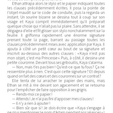
Ethan attrapa alors le stylo et le papier indiquant toutes
les clauses précédemment écrites. Il posa la pointe de
l’objet maudit sur le code de conduite, puis la regarda un
instant. Un sourire bizarre se dessina tout à coup sur son
visage et Kaya comprit immédiatement qu’il préparait
quelque chose qui n’allait pas lui plaire. Sans attendre, il se
dégagea d’elle et fit glisser son stylo nonchalamment sur la
feuille. Il griffonna rapidement une énorme signature
prenant toute la page, barrant au passage toutes les
clauses précédemment mises avec application par Kaya. Il
ajouta à côté un petit cœur au bout de sa signature et
inscrivit au-dessous des autres clauses : « Kaya n’est pas
mon objet, c’est ma Princesse ». Puis, à côté, il dessina une
petite couronne. Devant tous ses gribouillis, Kaya s’alarma.
— Non, mais t’es pas bien ! Qu’est-ce que tu fous ? Ça ne
ressemble plus à rien. C’est quoi cette signature ? Et depuis
quand on fait des cœurs et des couronnes sur un contrat ?
Elle tenta de lui arracher le papier des mains, mais
Ethan se mit à rire devant son agacement et se retourna
pour l’empêcher de faire opposition à ses grigris.
— Rends-moi ce papier !
— Attends ! Je n’ai pas fini d’apposer mes clauses !
— Il n’y a rien à ajouter !
— Bien sûr que si ! Je dois écrire que « Kaya s’engage à
ne plus mentionner le nom d’Adam pendant nos séances » !