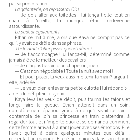
par sa provocation.
La galanterie, on repassera ! OK !
— Je dois aller aux toilettes ! lui lança-t-elle tout en
criant à l’oreille, la musique étant redevenue
assourdissante.
La pudeur également !
Ethan se mit à rire, alors que Kaya ne comprit pas ce
qu’il y avait de drôle dans sa phrase.
J’ai le droit d’aller pisser quand même !
— Je t’accompagne ! lui lança-t-il, déterminé comme
jamais à être le meilleur des cavaliers.
— Je n’ai pas besoin d’un chaperon, merci !
— C’est non négociable ! Toute la nuit avec moi !
— Et pour pisser, tu veux aussi me tenir la main ? argua-t-
elle, sidérée.
— Je veux bien enlever ta petite culotte ! lui répondit-il
alors, du défi plein les yeux.
Kaya leva les yeux de dépit, puis tourna les talons et
fonça faire la queue. Ethan attendit dans un coin,
complètement épanoui grâce à ce qu’il vivait ce soir. Il
contempla de loin sa princesse en train d’attendre, à
regarder tout et n’importe quoi et se demanda comment
cette femme arrivait à autant jouer avec ses émotions. Elle
l’avait quitté à peine quelques minutes que déjà il
ressentait un manque. Elle était toujours dans son champ