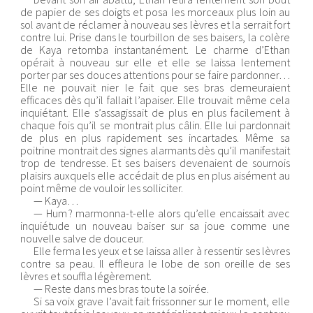
de papier de ses doigts et posa les morceaux plus loin au
sol avant de réclamer à nouveau ses lèvres et la serrait fort
contre lui. Prise dans le tourbillon de ses baisers, la colère
de Kaya retomba instantanément. Le charme d’Ethan
opérait à nouveau sur elle et elle se laissa lentement
porter par ses douces attentions pour se faire pardonner…
Elle ne pouvait nier le fait que ses bras demeuraient
efficaces dès qu’il fallait l’apaiser. Elle trouvait même cela
inquiétant. Elle s’assagissait de plus en plus facilement à
chaque fois qu’il se montrait plus câlin. Elle lui pardonnait
de plus en plus rapidement ses incartades. Même sa
poitrine montrait des signes alarmants dès qu’il manifestait
trop de tendresse. Et ses baisers devenaient de sournois
plaisirs auxquels elle accédait de plus en plus aisément au
point même de vouloir les solliciter.
— Kaya…
— Hum ? marmonna-t-elle alors qu’elle encaissait avec
inquiétude un nouveau baiser sur sa joue comme une
nouvelle salve de douceur.
Elle ferma les yeux et se laissa aller à ressentir ses lèvres
contre sa peau. Il effleura le lobe de son oreille de ses
lèvres et souffla légèrement.
— Reste dans mes bras toute la soirée.
Si sa voix grave l’avait fait frissonner sur le moment, elle