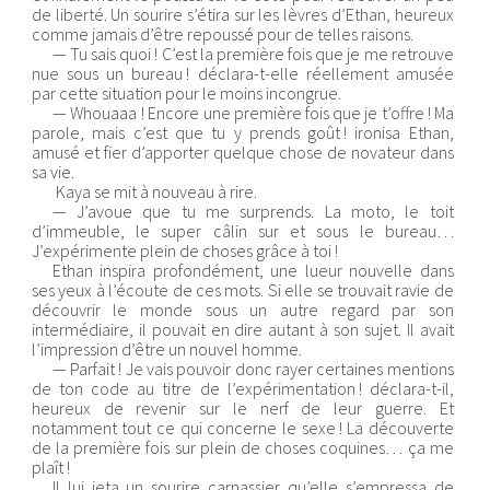
de liberté. Un sourire s’étira sur les lèvres d’Ethan, heureux
comme jamais d’être repoussé pour de telles raisons.
— Tu sais quoi ! C’est la première fois que je me retrouve
nue sous un bureau ! déclara-t-elle réellement amusée
par cette situation pour le moins incongrue.
— Whouaaa ! Encore une première fois que je t’offre ! Ma
parole, mais c’est que tu y prends goût ! ironisa Ethan,
amusé et fier d’apporter quelque chose de novateur dans
sa vie.
Kaya se mit à nouveau à rire.
— J’avoue que tu me surprends. La moto, le toit
d’immeuble, le super câlin sur et sous le bureau…
J’expérimente plein de choses grâce à toi !
Ethan inspira profondément, une lueur nouvelle dans
ses yeux à l’écoute de ces mots. Si elle se trouvait ravie de
découvrir le monde sous un autre regard par son
intermédiaire, il pouvait en dire autant à son sujet. Il avait
l’impression d’être un nouvel homme.
— Parfait ! Je vais pouvoir donc rayer certaines mentions
de ton code au titre de l’expérimentation ! déclara-t-il,
heureux de revenir sur le nerf de leur guerre. Et
notamment tout ce qui concerne le sexe ! La découverte
de la première fois sur plein de choses coquines… ça me
plaît !
Il lui jeta un sourire carnassier qu’elle s’empressa de