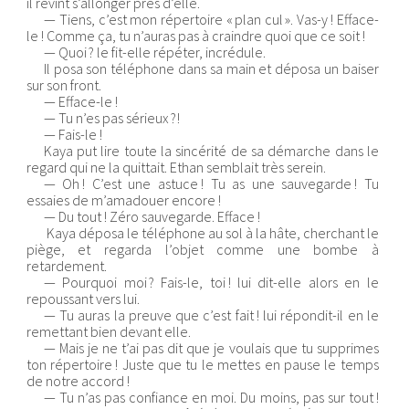
il revint s’allonger près d’elle.
— Tiens, c’est mon répertoire « plan cul ». Vas-y ! Efface-
le ! Comme ça, tu n’auras pas à craindre quoi que ce soit !
— Quoi ? le fit-elle répéter, incrédule.
Il posa son téléphone dans sa main et déposa un baiser
sur son front.
— Efface-le !
— Tu n’es pas sérieux ?!
— Fais-le !
Kaya put lire toute la sincérité de sa démarche dans le
regard qui ne la quittait. Ethan semblait très serein.
— Oh ! C’est une astuce ! Tu as une sauvegarde ! Tu
essaies de m’amadouer encore !
— Du tout ! Zéro sauvegarde. Efface !
Kaya déposa le téléphone au sol à la hâte, cherchant le
piège, et regarda l’objet comme une bombe à
retardement.
— Pourquoi moi ? Fais-le, toi ! lui dit-elle alors en le
repoussant vers lui.
— Tu auras la preuve que c’est fait ! lui répondit-il en le
remettant bien devant elle.
— Mais je ne t’ai pas dit que je voulais que tu supprimes
ton répertoire ! Juste que tu le mettes en pause le temps
de notre accord !
— Tu n’as pas confiance en moi. Du moins, pas sur tout !