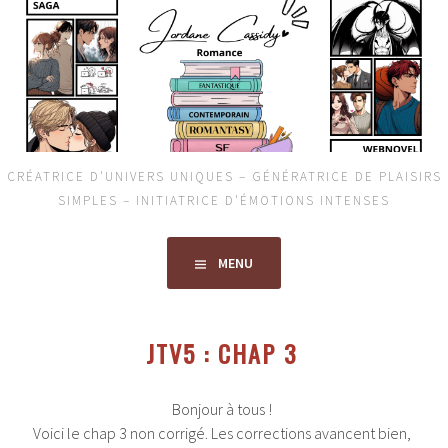
Aller
au
contenu
principal
CRÉATRICE D'UNIVERS UNIQUES – GÉNÉRATRICE DE PLAISIRS
SIMPLES – INITIATRICE D'ÉMOTIONS INTENSES
MENU
JTV5 : CHAP 3
Bonjour à tous !
Voici le chap 3 non corrigé. Les corrections avancent bien,