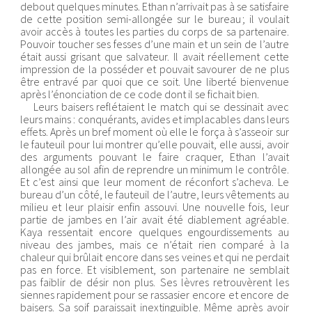
debout quelques minutes. Ethan n’arrivait pas à se satisfaire
de cette position semi-allongée sur le bureau ; il voulait
avoir accès à toutes les parties du corps de sa partenaire.
Pouvoir toucher ses fesses d’une main et un sein de l’autre
était aussi grisant que salvateur. Il avait réellement cette
impression de la posséder et pouvait savourer de ne plus
être entravé par quoi que ce soit. Une liberté bienvenue
après l’énonciation de ce code dont il se fichait bien.
Leurs baisers reflétaient le match qui se dessinait avec
leurs mains : conquérants, avides et implacables dans leurs
effets. Après un bref moment où elle le força à s’asseoir sur
le fauteuil pour lui montrer qu’elle pouvait, elle aussi, avoir
des arguments pouvant le faire craquer, Ethan l’avait
allongée au sol afin de reprendre un minimum le contrôle.
Et c’est ainsi que leur moment de réconfort s’acheva. Le
bureau d’un côté, le fauteuil de l’autre, leurs vêtements au
milieu et leur plaisir enfin assouvi. Une nouvelle fois, leur
partie de jambes en l’air avait été diablement agréable.
Kaya ressentait encore quelques engourdissements au
niveau des jambes, mais ce n’était rien comparé à la
chaleur qui brûlait encore dans ses veines et qui ne perdait
pas en force. Et visiblement, son partenaire ne semblait
pas faiblir de désir non plus. Ses lèvres retrouvèrent les
siennes rapidement pour se rassasier encore et encore de
baisers. Sa soif paraissait inextinguible. Même après avoir