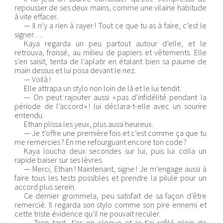
repousser de ses deux mains, comme une vilaine habitude
à vite effacer.
— Il n’y a rien à rayer ! Tout ce que tu as à faire, c’est le
signer…
Kaya regarda un peu partout autour d’elle, et le
retrouva, froissé, au milieu de papiers et vêtements. Elle
s’en saisit, tenta de l’aplatir en étalant bien sa paume de
main dessus et lui posa devant le nez.
— Voilà !
Elle attrapa un stylo non loin de là et le lui tendit.
— On peut rajouter aussi « pas d’infidélité pendant la
période de l’accord » ! lui déclara-t-elle avec un sourire
entendu.
Ethan plissa les yeux, plus aussi heureux.
— Je t’offre une première fois et c’est comme ça que tu
me remercies ? En me refourguant encore ton code ?
Kaya loucha deux secondes sur lui, puis lui colla un
rapide baiser sur ses lèvres.
— Merci, Ethan ! Maintenant, signe ! Je m’engage aussi à
faire tous les tests possibles et prendre la pilule pour un
accord plus serein.
Ce dernier grommela, peu satisfait de sa façon d’être
remercié. Il regarda son stylo comme son pire ennemi et
cette triste évidence qu’il ne pouvait reculer.
— Trop tard, t’es en cloque et je t’ai refilé plein de