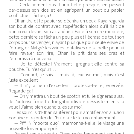
— Certainement pas ! hurla-t-elle presque, en passant
par-dessus son dos et en agrippant un bout du papier
conflictuel. Lâche ça !
Ethan tira et le papier se déchira en deux. Kaya regarda
son bout de contrat avec stupéfaction alors qu’il riait de
bon cœur devant son air anéanti. Face à son rire moqueur,
cette dernière se fâcha un peu plus et l’écrasa de tout son
corps pour se venger, n’ayant plus que pour seule envie de
l’étrangler. Malgré les vaines tentatives de sa belle pour lui
faire ravaler son rire, Ethan la prit dans ses bras et
l’embrassa à nouveau.
— Je te déteste ! Vraiment ! grogna-t-elle contre sa
bouche. Tu n’es qu’un…
— Connard, je sais… mais là, excuse-moi, mais c’est
juste excellent.
— Il n’y a rien d’excellent ! protesta-t-elle, énervée.
Regarde ça !
— On y mettra un bout de scotch et tu le signeras aussi.
Je t’autorise à mettre ton gribouillis par-dessus le mien si tu
veux ! J’aime bien quand tu es sur moi !
Les sourcils d’Ethan sautèrent pour amplifier son allusion
coquine et rajouter de l’huile sur le feu volontairement.
— Pfff ! N’importe quoi ! marmonna-t-elle, le visage une
nouvelle fois empourpré.
Devant son air abattu, Ethan retira lentement son bout