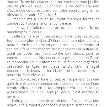
louche ! Tu me fais effacer tout ton répertoire pour justifier
ensuite plus de sexe… Connard ! Je ne comblerai rien
d’autre que ce qui est prévu par notre accord : soigner les
blessures de l’autre ! C’est tout !
Ethan se mit à rire en la voyant chercher toutes les
parades qu’il pourrait monter contre elle.
— Kaya, j’ai follement envie de t’embrasser ! Tu ne
marches pas, tu cours !
Cette dernière sentit ses joues chauffer sous les propos
tout à coup plus tendres d’Ethan. La simple idée d’être à
nouveau embrassée follement lui retournait le ventre et
son cœur faisait maintenant des bonds dans sa poitrine au
point de poser ses mains contre son plexus, pour se
conforter de ne pas être encore mangée toute crue. Ethan
se rapprocha d’elle lentement, tel un félin. Son regard de
prédateur la figea sur place tandis qu’il l’enlaçait
doucement. Il déposa un furtif baiser sur ses lèvres, puis lui
mordit la lèvre inférieure.
— Qu’il y ait répertoire ou pas, je n’appellerai pas une
autre fille et je ne répondrai pas à une demande de l’une
d’entre elles. Je n’en ai tout simplement pas envie. Là,
actuellement, tout ce dont j’ai envie, c’est mordre ta
lèvre…
Il attrapa doucement de ses dents la lèvre de Kaya une
nouvelle fois, avant d’y déposer un nouveau baiser dessus.