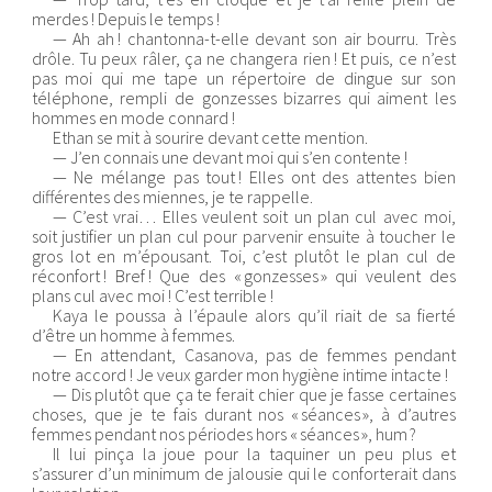
merdes ! Depuis le temps !
— Ah ah ! chantonna-t-elle devant son air bourru. Très
drôle. Tu peux râler, ça ne changera rien ! Et puis, ce n’est
pas moi qui me tape un répertoire de dingue sur son
téléphone, rempli de gonzesses bizarres qui aiment les
hommes en mode connard !
Ethan se mit à sourire devant cette mention.
— J’en connais une devant moi qui s’en contente !
— Ne mélange pas tout ! Elles ont des attentes bien
différentes des miennes, je te rappelle.
— C’est vrai… Elles veulent soit un plan cul avec moi,
soit justifier un plan cul pour parvenir ensuite à toucher le
gros lot en m’épousant. Toi, c’est plutôt le plan cul de
réconfort ! Bref ! Que des « gonzesses » qui veulent des
plans cul avec moi ! C’est terrible !
Kaya le poussa à l’épaule alors qu’il riait de sa fierté
d’être un homme à femmes.
— En attendant, Casanova, pas de femmes pendant
notre accord ! Je veux garder mon hygiène intime intacte !
— Dis plutôt que ça te ferait chier que je fasse certaines
choses, que je te fais durant nos « séances », à d’autres
femmes pendant nos périodes hors « séances », hum ?
Il lui pinça la joue pour la taquiner un peu plus et
s’assurer d’un minimum de jalousie qui le conforterait dans