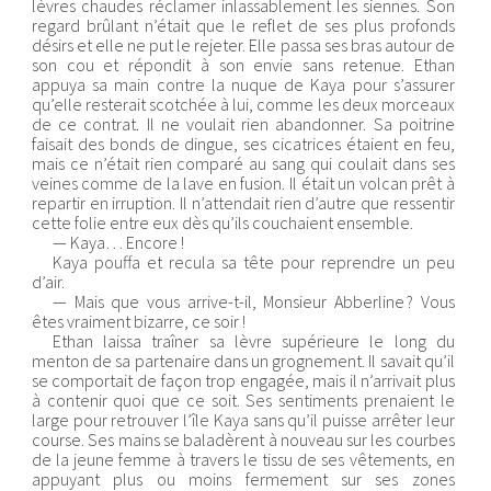
lèvres chaudes réclamer inlassablement les siennes. Son
regard brûlant n’était que le reflet de ses plus profonds
désirs et elle ne put le rejeter. Elle passa ses bras autour de
son cou et répondit à son envie sans retenue. Ethan
appuya sa main contre la nuque de Kaya pour s’assurer
qu’elle resterait scotchée à lui, comme les deux morceaux
de ce contrat. Il ne voulait rien abandonner. Sa poitrine
faisait des bonds de dingue, ses cicatrices étaient en feu,
mais ce n’était rien comparé au sang qui coulait dans ses
veines comme de la lave en fusion. Il était un volcan prêt à
repartir en irruption. Il n’attendait rien d’autre que ressentir
cette folie entre eux dès qu’ils couchaient ensemble.
— Kaya… Encore !
Kaya pouffa et recula sa tête pour reprendre un peu
d’air.
— Mais que vous arrive-t-il, Monsieur Abberline ? Vous
êtes vraiment bizarre, ce soir !
Ethan laissa traîner sa lèvre supérieure le long du
menton de sa partenaire dans un grognement. Il savait qu’il
se comportait de façon trop engagée, mais il n’arrivait plus
à contenir quoi que ce soit. Ses sentiments prenaient le
large pour retrouver l’île Kaya sans qu’il puisse arrêter leur
course. Ses mains se baladèrent à nouveau sur les courbes
de la jeune femme à travers le tissu de ses vêtements, en
appuyant plus ou moins fermement sur ses zones