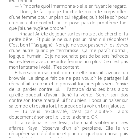
leur relation.
— N’importe quoi ! marmonna-t-elle en fuyant le regard.
— Donc, le fait que je touche le matin le corps offert
d’une femme pour un plan cul régulier, puis toi le soir pour
un plan cul réconfort, ne te pose pas de problème tant
que j’ai une hygiène propre ?
— Rhaaa ! Arrête de jouer sur les mots et de chercher la
petite bête ! Et puis je ne suis pas un plan cul réconfort !
C’est bon ! T’as gagné ! Non, je ne veux pas sentir les lèvres
d’une autre quand je t’embrasse ! Ça me paraît normal,
logique, humain ! Et je ne souhaite pas de baisers indirects
via tes lèvres avec une autre femme non plus ! Ce n’est pas
mon fantasme ! Voilà ! T’es content !
Ethan savoura ses mots comme elle pouvait savourer un
brownie. Le simple fait de ne pas vouloir le partager lui
réchauffait le cœur et le poussait toujours plus vers l’envie
de la garder contre lui. Il l’attrapa dans ses bras alors
qu’elle boudait d’avoir lâché la vérité. Sentir son dos
contre son torse marqué lui fit du bien. Il posa un baiser sur
sa tempe et respira fort, heureux de la voir un brin jalouse.
— Tu veux l’exclusivité, c’est ça ? ajouta-t-il alors
doucement à son oreille. Je te la donne. OK.
Il la relâcha et se leva, cherchant visiblement ses
affaires. Kaya l’observa d’un air perplexe. Elle le vit
récupérer son téléphone et pianoter quelque chose, puis