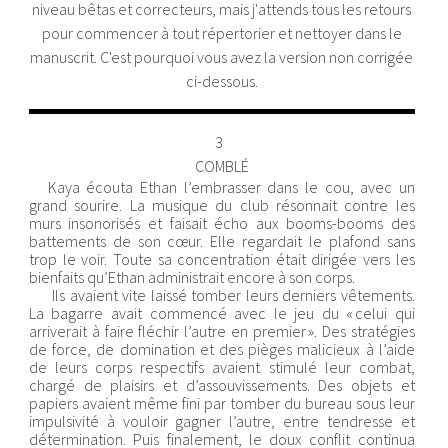
niveau bêtas et correcteurs, mais j'attends tous les retours
pour commencer à tout répertorier et nettoyer dans le
manuscrit. C'est pourquoi vous avez la version non corrigée
ci-dessous.
3
COMBLÉ
Kaya écouta Ethan l’embrasser dans le cou, avec un
grand sourire. La musique du club résonnait contre les
murs insonorisés et faisait écho aux booms-booms des
battements de son cœur. Elle regardait le plafond sans
trop le voir. Toute sa concentration était dirigée vers les
bienfaits qu’Ethan administrait encore à son corps.
Ils avaient vite laissé tomber leurs derniers vêtements.
La bagarre avait commencé avec le jeu du « celui qui
arriverait à faire fléchir l’autre en premier ». Des stratégies
de force, de domination et des pièges malicieux à l’aide
de leurs corps respectifs avaient stimulé leur combat,
chargé de plaisirs et d’assouvissements. Des objets et
papiers avaient même fini par tomber du bureau sous leur
impulsivité à vouloir gagner l’autre, entre tendresse et
détermination. Puis finalement, le doux conflit continua