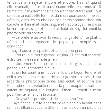
tendance à le rejeter encore et encore. Il aimait quand
elle craquait, il l’aimait aussi quand elle le repoussait. Il
l’aimait tout simplement. Il ne pouvait faire autrement. Tout
son être aimait cette femme, dans ses qualités comme ses
défauts, dans les courbes de son corps comme dans son
caractère. Il en était raide dingue et il adorait ça. Il se passa
la main sur le visage et finit de se rhabiller. Kaya lui tendit la
photocopie du contrat.
— Je préférerais avoir la version originale, s’il te plaît…
déclara-t-il en regardant le papier photocopié sans
conviction.
Kaya haussa les épaules et lui tendit l’original.
— Pourquoi tu veux garder l’original ? Il est tout scotché
et froissé. Il ne ressemble à rien.
— Justement ! fit-il en le pliant et le glissant dans sa
poche. Il nous ressemble plus !
Ethan lui sourit une nouvelle fois de façon tendre et
enfila ses chaussures avant de se diriger vers la porte. Kaya
regarda sa photocopie terne, sans éclat, et sourit à son
tour, admettant volontiers que la photocopie n’avait pas
autant de piquant que l’original. Ethan lui tendit la main
pour l’inviter à franchir la porte.
— On y va ? lui proposa-t-il de façon cavalière.
Kaya hocha la tête et sortit de la pièce en tapant dans
sa main. Ethan secoua la tête, amusé toujours un peu plus