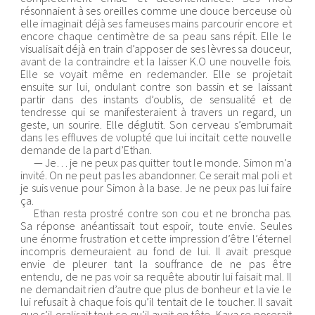
résonnaient à ses oreilles comme une douce berceuse où
elle imaginait déjà ses fameuses mains parcourir encore et
encore chaque centimètre de sa peau sans répit. Elle le
visualisait déjà en train d’apposer de ses lèvres sa douceur,
avant de la contraindre et la laisser K.O une nouvelle fois.
Elle se voyait même en redemander. Elle se projetait
ensuite sur lui, ondulant contre son bassin et se laissant
partir dans des instants d’oublis, de sensualité et de
tendresse qui se manifesteraient à travers un regard, un
geste, un sourire. Elle déglutit. Son cerveau s’embrumait
dans les effluves de volupté que lui incitait cette nouvelle
demande de la part d’Ethan.
— Je… je ne peux pas quitter tout le monde. Simon m’a
invité. On ne peut pas les abandonner. Ce serait mal poli et
je suis venue pour Simon à la base. Je ne peux pas lui faire
ça.
Ethan resta prostré contre son cou et ne broncha pas.
Sa réponse anéantissait tout espoir, toute envie. Seules
une énorme frustration et cette impression d’être l’éternel
incompris demeuraient au fond de lui. Il avait presque
envie de pleurer tant la souffrance de ne pas être
entendu, de ne pas voir sa requête aboutir lui faisait mal. Il
ne demandait rien d’autre que plus de bonheur et la vie le
lui refusait à chaque fois qu’il tentait de le toucher. Il savait
que s’il oralisait tout ce qu’il avait en tête, Kaya se poserait