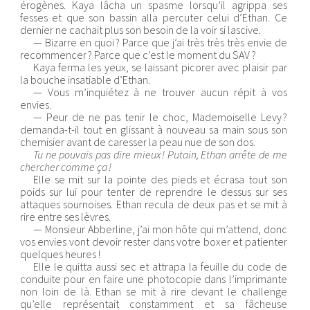
érogènes. Kaya lâcha un spasme lorsqu’il agrippa ses
fesses et que son bassin alla percuter celui d’Ethan. Ce
dernier ne cachait plus son besoin de la voir si lascive.
— Bizarre en quoi ? Parce que j’ai très très très envie de
recommencer ? Parce que c’est le moment du SAV ?
Kaya ferma les yeux, se laissant picorer avec plaisir par
la bouche insatiable d’Ethan.
— Vous m’inquiétez à ne trouver aucun répit à vos
envies.
— Peur de ne pas tenir le choc, Mademoiselle Levy ?
demanda-t-il tout en glissant à nouveau sa main sous son
chemisier avant de caresser la peau nue de son dos.
Tu ne pouvais pas dire mieux ! Putain, Ethan arrête de me
chercher comme ça !
Elle se mit sur la pointe des pieds et écrasa tout son
poids sur lui pour tenter de reprendre le dessus sur ses
attaques sournoises. Ethan recula de deux pas et se mit à
rire entre ses lèvres.
— Monsieur Abberline, j’ai mon hôte qui m’attend, donc
vos envies vont devoir rester dans votre boxer et patienter
quelques heures !
Elle le quitta aussi sec et attrapa la feuille du code de
conduite pour en faire une photocopie dans l’imprimante
non loin de là. Ethan se mit à rire devant le challenge
qu’elle représentait constamment et sa fâcheuse