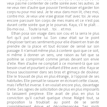
veux pas me contenter de cette soirée avec les autres. Je
ne veux rien d’autre que pouvoir t’embrasser et garder ton
corps nu pour moi seul. Je te veux dans mon lit, chez moi,
contre moi. Je veux une vraie grasse mat’ avec toi. Je veux
encore parcourir ton corps de mes mains et ce n’est pas
durant cette soirée que je le pourrais. Kaya, s’il te plaît…
Dis-moi oui… Toute la nuit… toi… et moi.
Ethan posa son visage dans son cou et la serra le plus
fort qu’il put contre lui. Son cœur était sur le point
d’exploser tant ses sentiments pour elle étaient en train de
prendre de la place et tout écraser de sensé sur son
passage. Il n’arrivait même plus à contenir quoi que ce soit,
ni même à donner un sens, une raison au fait que sa
poitrine se comprimait comme jamais devant son envie
d’elle. Rien d’autre ne comptait à ce moment-là que son
besoin cruel et pourtant si vivifiant d’être avec elle. Kaya se
trouva saucissonner dans ses bras et grimaça de douleur.
Elle le trouvait de plus en plus étrange, à l’opposé de ses
habitudes. Elle pensait le rassurer en écrivant cette clause,
mais l’effet fut inverse. Il en voulait encore plus, davantage
d’elle. Ses signes de sollicitation de plus en plus imposants
la laissaient perplexe. Elle avait de plus en plus la
conviction qu’il cachait quelque chose. Malgré tout, sa
proposition la troublait au point de se sentir
complètement émue et décontenancée. Ses mots