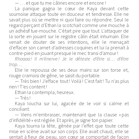
— … et que tu me câlines encore et encore !
La panique gagna le cœur de Kaya devant cette
sournoise attaque toute en douceur et tendresse. Elle ne
savait plus où se mettre ni quoi faire ou répondre. Seul le
regard perçant d’Ethan la scotchait comme une mouche à
un adhésif tue-mouche. C’était pire que tout. L’attaquer de
la sorte en jouant sur le registre câlin était inhumain. Elle
venait de douter de ses intentions, elle le menaçait
d’effacer son carnet d’adresses coquines et lui la prenait à
contre-pied en jouant presque le mec transi d’amour !
Rhaaaa ! Il m’énerve ! Je le déteste d’être si… d’être
trop…
Elle le repoussa de ses deux mains sur son torse et,
rouge cramoisi de gêne, se saisit du portable.
— Très bien ! J’efface tout ! Voilà ! C’est fait ! Tu n’as plus
rien ! T’es content !
Ethan la contempla, heureux.
— Très !
Kaya loucha sur lui, agacée de le voir si calme et
conciliant.
— Viens m’embrasser, maintenant que la clause « pas
d’infidélité » est réglée. Et après, je signe ton papier.
Kaya tourna la tête, gênée par l’effet que toute cette
mise en scène avait sur son corps. Elle avait chaud, elle se
sentait à fleur de peau, son cœur se comportait de façon