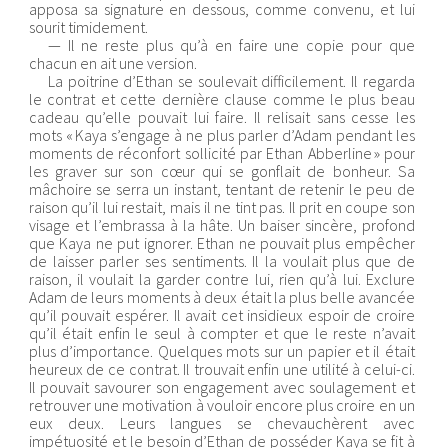
apposa sa signature en dessous, comme convenu, et lui
sourit timidement.
— Il ne reste plus qu’à en faire une copie pour que
chacun en ait une version.
La poitrine d’Ethan se soulevait difficilement. Il regarda
le contrat et cette dernière clause comme le plus beau
cadeau qu’elle pouvait lui faire. Il relisait sans cesse les
mots « Kaya s’engage à ne plus parler d’Adam pendant les
moments de réconfort sollicité par Ethan Abberline » pour
les graver sur son cœur qui se gonflait de bonheur. Sa
mâchoire se serra un instant, tentant de retenir le peu de
raison qu’il lui restait, mais il ne tint pas. Il prit en coupe son
visage et l’embrassa à la hâte. Un baiser sincère, profond
que Kaya ne put ignorer. Ethan ne pouvait plus empêcher
de laisser parler ses sentiments. Il la voulait plus que de
raison, il voulait la garder contre lui, rien qu’à lui. Exclure
Adam de leurs moments à deux était la plus belle avancée
qu’il pouvait espérer. Il avait cet insidieux espoir de croire
qu’il était enfin le seul à compter et que le reste n’avait
plus d’importance. Quelques mots sur un papier et il était
heureux de ce contrat. Il trouvait enfin une utilité à celui-ci.
Il pouvait savourer son engagement avec soulagement et
retrouver une motivation à vouloir encore plus croire en un
eux deux. Leurs langues se chevauchèrent avec
impétuosité et le besoin d’Ethan de posséder Kaya se fit à