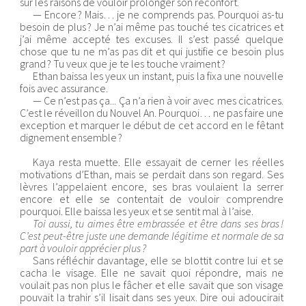
sur les raisons de vouloir prolonger son réconfort.
— Encore ? Mais… je ne comprends pas. Pourquoi as-tu
besoin de plus ? Je n’ai même pas touché tes cicatrices et
j’ai même accepté tes excuses. Il s’est passé quelque
chose que tu ne m’as pas dit et qui justifie ce besoin plus
grand ? Tu veux que je te les touche vraiment ?
Ethan baissa les yeux un instant, puis la fixa une nouvelle
fois avec assurance.
— Ce n’est pas ça... Ça n’a rien à voir avec mes cicatrices.
C’est le réveillon du Nouvel An. Pourquoi… ne pas faire une
exception et marquer le début de cet accord en le fêtant
dignement ensemble ?
Kaya resta muette. Elle essayait de cerner les réelles
motivations d’Ethan, mais se perdait dans son regard. Ses
lèvres l’appelaient encore, ses bras voulaient la serrer
encore et elle se contentait de vouloir comprendre
pourquoi. Elle baissa les yeux et se sentit mal à l’aise.
Toi aussi, tu aimes être embrassée et être dans ses bras !
C’est peut-être juste une demande légitime et normale de sa
part à vouloir apprécier plus ?
Sans réfléchir davantage, elle se blottit contre lui et se
cacha le visage. Elle ne savait quoi répondre, mais ne
voulait pas non plus le fâcher et elle savait que son visage
pouvait la trahir s’il lisait dans ses yeux. Dire oui adoucirait