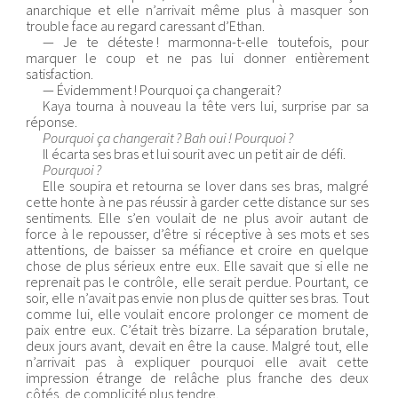
anarchique et elle n’arrivait même plus à masquer son
trouble face au regard caressant d’Ethan.
— Je te déteste ! marmonna-t-elle toutefois, pour
marquer le coup et ne pas lui donner entièrement
satisfaction.
— Évidemment ! Pourquoi ça changerait ?
Kaya tourna à nouveau la tête vers lui, surprise par sa
réponse.
Pourquoi ça changerait ? Bah oui ! Pourquoi ?
Il écarta ses bras et lui sourit avec un petit air de défi.
Pourquoi ?
Elle soupira et retourna se lover dans ses bras, malgré
cette honte à ne pas réussir à garder cette distance sur ses
sentiments. Elle s’en voulait de ne plus avoir autant de
force à le repousser, d’être si réceptive à ses mots et ses
attentions, de baisser sa méfiance et croire en quelque
chose de plus sérieux entre eux. Elle savait que si elle ne
reprenait pas le contrôle, elle serait perdue. Pourtant, ce
soir, elle n’avait pas envie non plus de quitter ses bras. Tout
comme lui, elle voulait encore prolonger ce moment de
paix entre eux. C’était très bizarre. La séparation brutale,
deux jours avant, devait en être la cause. Malgré tout, elle
n’arrivait pas à expliquer pourquoi elle avait cette
impression étrange de relâche plus franche des deux
côtés, de complicité plus tendre.