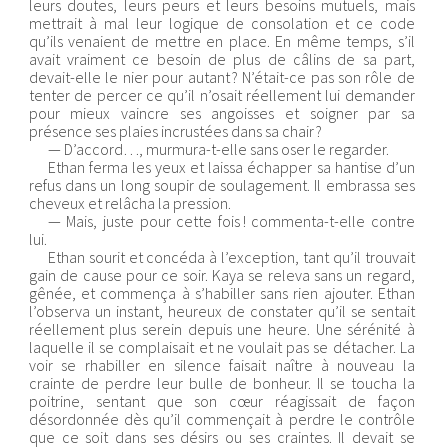
leurs doutes, leurs peurs et leurs besoins mutuels, mais
mettrait à mal leur logique de consolation et ce code
qu’ils venaient de mettre en place. En même temps, s’il
avait vraiment ce besoin de plus de câlins de sa part,
devait-elle le nier pour autant ? N’était-ce pas son rôle de
tenter de percer ce qu’il n’osait réellement lui demander
pour mieux vaincre ses angoisses et soigner par sa
présence ses plaies incrustées dans sa chair ?
— D’accord…, murmura-t-elle sans oser le regarder.
Ethan ferma les yeux et laissa échapper sa hantise d’un
refus dans un long soupir de soulagement. Il embrassa ses
cheveux et relâcha la pression.
— Mais, juste pour cette fois ! commenta-t-elle contre
lui.
Ethan sourit et concéda à l’exception, tant qu’il trouvait
gain de cause pour ce soir. Kaya se releva sans un regard,
gênée, et commença à s’habiller sans rien ajouter. Ethan
l’observa un instant, heureux de constater qu’il se sentait
réellement plus serein depuis une heure. Une sérénité à
laquelle il se complaisait et ne voulait pas se détacher. La
voir se rhabiller en silence faisait naître à nouveau la
crainte de perdre leur bulle de bonheur. Il se toucha la
poitrine, sentant que son cœur réagissait de façon
désordonnée dès qu’il commençait à perdre le contrôle
que ce soit dans ses désirs ou ses craintes. Il devait se