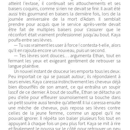
atteint l’extase, il continuait ses attouchements et ses
baisers coquins, comme si rien ne devait se finir. Il avait été
aussi très gourmand en baisers la dernière fois, lors de la
journée anniversaire de la mort d’Adam. Il semblait
prendre pour acquis que le service après-vente devait
être fait de multiples baisers pour s’assurer que le
réconfort était vraiment professionnel jusqu’au bout. Kaya
pouffa entre ses lèvres.
— Tu vas vraiment les user à force ! contesta-t-elle, alors
qu’il en rajouta encore un nouveau, puis un second.
— Tes lèvres sont douces… argumenta Ethan, tout en
fermant les yeux et exigeant gentiment de retrouver sa
langue plaintive.
Un nouvel instant de douceur les emporta tous les deux.
Peu importait ce qui se passait autour ; ils répondaient à
leurs envies. Kaya caressa instinctivement les cheveux déjà
bien ébouriffés de son amant, ce qui entraîna un soupir
lascif de ce dernier. À bout de souffle, Ethan se détacha un
peu d’elle pour effleurer sournoisement sa bouche dans
un petit sourire aussi tendre qu’attentif. Il lui caressa ensuite
une mèche de cheveux, puis reposa ses lèvres contre
celles de la jeune femme, comme un appel qu’il ne
pouvait ignorer. Il répéta son baiser plusieurs fois tout en
appuyant à chaque fois un peu plus fort. Kaya se mit à rire
et finalement le poussa sur le côté pour retrouver un peu