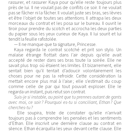
rassurer, et rassurer Kaya pour qu’elle reste toujours plus
près de lui. Il ne voulait pas de conflits ce soir. Il ne voulait
pas se fâcher ni la fâcher. Il voulait juste ses bras, ses lèvres
et être l’objet de toutes ses attentions. Il attrapa les deux
morceaux du contrat et les posa sur le bureau. Il ouvrit le
tiroir pour prendre du scotch et accrocha les deux parties
du papier sous les yeux curieux de Kaya. Il lui sourit et lui
tendit la feuille rafistolée.
— Il ne manque que ta signature, Princesse.
Kaya regarda le contrat scotché et prit son stylo. Un
malaise étrange flottait dans l’air depuis qu’elle avait
accepté de rester dans ses bras toute la soirée. Elle ne
savait plus trop où étaient les limites. Et bizarrement, elle
sentait bien qu’il tentait d’adoucir volontairement les
choses pour ne pas la refroidir. Cette considération la
mettait encore plus mal à l’aise ; elle s’estimait du coup
comme celle de par qui tout pouvait exploser. Elle le
regarda un instant, puis relut son contrat.
Suis-je si instable, au point que tu prennes autant de gants
avec moi, ce soir ? Pourquoi es-tu si conciliant, Ethan ? Que
cherches-tu ?
Elle soupira, triste de constater qu’elle n’arrivait
toujours pas à comprendre les pensées et les sentiments
d’Ethan. Elle inscrivit une dernière clause au contrat en
silence. Ethan écarquilla les yeux devant cette clause. Elle