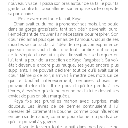
nouveau vivace. Il passa son bras autour de sa taille pour la
garder contre lui, pour affirmer son emprise sur le corps de
sa partenaire.
— Reste avec moi toute la nuit, Kaya.
Ethan avait eu du mal à prononcer ses mots. Une boule
dans sa gorge grossissait, tant son désir devenait lourd,
l’empêchant de trouver l’air nécessaire pour respirer. Son
cœur réclamait plus que jamais de l’amour. Chacun de ses
muscles se contractait à l’idée de ne pouvoir exprimer ce
que son corps voulait plus que tout. Lui dire tout ce que
cette simple clause lui inspirait finissait par se bloquer en
lui, tant la peur de la réaction de Kaya l’angoissait. Sa voix
était devenue encore plus rauque, ses yeux encore plus
suppliants. Il ne pouvait déclarer tout ce qu’il avait sur le
cœur. Même si ce soir, il arrivait à mettre des mots sur ce
qui le bouffait intérieurement, certaines choses ne
pouvaient être dites. Il ne pouvait qu’être pendu à ses
lèvres, à espérer qu’elle ne prenne pas la fuite devant ses
envies de plus en plus marquées.
Kaya fixa ses prunelles marron avec surprise, mais
douceur. Les lèvres de ce dernier continuaient à lui
caresser délicatement la bouche, comme pour influencer
en bien sa demande, comme pour donner du poids à ce
qu’elle pouvait à y gagner.
— Kaya, je te veux toute la nuit dans mes bras. Je ne