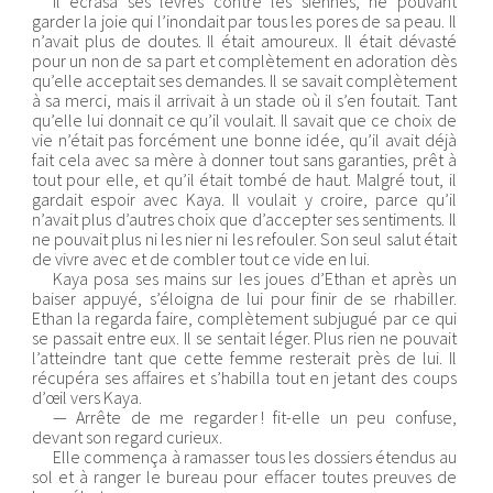
Il écrasa ses lèvres contre les siennes, ne pouvant
garder la joie qui l’inondait par tous les pores de sa peau. Il
n’avait plus de doutes. Il était amoureux. Il était dévasté
pour un non de sa part et complètement en adoration dès
qu’elle acceptait ses demandes. Il se savait complètement
à sa merci, mais il arrivait à un stade où il s’en foutait. Tant
qu’elle lui donnait ce qu’il voulait. Il savait que ce choix de
vie n’était pas forcément une bonne idée, qu’il avait déjà
fait cela avec sa mère à donner tout sans garanties, prêt à
tout pour elle, et qu’il était tombé de haut. Malgré tout, il
gardait espoir avec Kaya. Il voulait y croire, parce qu’il
n’avait plus d’autres choix que d’accepter ses sentiments. Il
ne pouvait plus ni les nier ni les refouler. Son seul salut était
de vivre avec et de combler tout ce vide en lui.
Kaya posa ses mains sur les joues d’Ethan et après un
baiser appuyé, s’éloigna de lui pour finir de se rhabiller.
Ethan la regarda faire, complètement subjugué par ce qui
se passait entre eux. Il se sentait léger. Plus rien ne pouvait
l’atteindre tant que cette femme resterait près de lui. Il
récupéra ses affaires et s’habilla tout en jetant des coups
d’œil vers Kaya.
— Arrête de me regarder ! fit-elle un peu confuse,
devant son regard curieux.
Elle commença à ramasser tous les dossiers étendus au
sol et à ranger le bureau pour effacer toutes preuves de