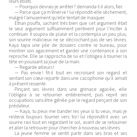
leurs ébats.
— Pourquoi devrais-je arrêter ? demanda-t-il alors, fier.
— Parce que ça m’énerve ! lui répondit-elle sèchement,
malgré l’amusement qu’elle tentait de masquer.
Ethan pouffa, sachant très bien que cet argument était
le seul argument suffisamment pertinent pour l’inciter à
continuer. Il soupira de plaisir et la contempla un peu plus,
son sourire malicieux ne se décrochant pas de ses lèvres.
Kaya tapa une pile de dossiers contre le bureau, pour
montrer son agacement et garder une contenance à son
reproche. Elle se rapprocha de lui et l’obligea à tourner la
tête en poussant sa joue de la main.
— Regarde ailleurs !
— Pas envie ! fit-il tout en recroisant son regard et
sentant son cœur repartir dans une cacophonie qu’il aimait
à présent ressentir.
Pinçant ses lèvres dans une grimace agacée, elle
l’obligea à se retourner entièrement, puis reprit ses
occupations sans être gênée par le regard perçant de son
prédateur.
— Kaya, tu peux me bander les yeux si tu veux, mais je
resterai toujours tourner vers toi ! lui répondit-il avec un
sourire ravi tout en regardant le sol, avant de se retourner
et aller la retrouver pour chercher à nouveau ses lèvres.
La jeune femme se sentit partir dans ses bras et ses