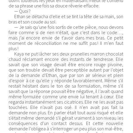
ouvrit toutefois les yeux en matérialisant mieux le contenu
de sa phrase une fois sa douce rêverie effacée.
— Quoi ?
Ethan se détacha d’elle et se tint la tête de sa main, son
bras et son coude au sol.
— Je sais qu’une fois sortis de cette pièce, nous devons
faire comme si de rien n’était, que c’est dans le code…,
mais j’ai encore envie de t’avoir dans mes bras. Ce petit
moment de réconciliation ne me suffit pas ! Il m’en faut
plus !
Kaya ne put lâcher ses deux prunelles marron chocolat
chaud réclamant encore des instants de tendresse. Elle
savait que son visage devait être encore rouge pivoine,
que son trouble devait être perceptible autant par l’objet
de la demande d’Ethan, que par son air sérieux et plein
d’espoir à ce qu’elle y réponde favorablement. Même s’il
restait hésitant dans le ton de sa formulation, même s’il
savait que la réponse pouvait être négative, il l’avait quand
même formulée comme une envie lui tenant à cœur. Elle
regarda instantanément ses cicatrices. Elle ne les avait pas
touchées. Elle n’avait pas osé. Il n’en avait pas fait la
demande non plus. En parler était tout aussi risqué et elle
s’était même demandé s’il gérait vraiment à son niveau les
conséquences d’un contact dessus. Et cette nouvelle
demande l’obligea à s’interroger un peu plus son mal-être,